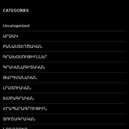
CATEGORIES
Uncategorized
ԱՐՁԱԿ
ԲԱՆԱՍՏԵՂԾԱԿԱՆ
ԳՐԱԽՕՍՈՒԹԻՒՆՆԵՐ
ԳՐԱԿԱՆԱԳԻՏԱԿԱՆ
ԹԱՐԳՄԱՆԱԿԱՆ
ԼՐԱՏՈՒԱԿԱՆ
ԽՄԲԱԳՐԱԿԱՆ
ՀՐԱՊԱՐԱԳՐՈՒԹԻՒՆ
ՅՈՒՇԱԳՐԱԿԱՆ