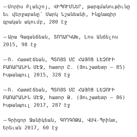
—
Մորիս Բլանշոյ, ՎԻՊՈՒՄՆԵՐ, թարգմանութիւնը
եւ վերջաբանը՝ Մարկ Նշանեանի, Ինքնագիր
գրական ակումբ, 280 էջ
—
Արա Գազանճեան, ՏՈՂԱՐԿԱԽ, Լոս Անճելոս
2015, 98 էջ
—
Ռ. Հատտէճեան, ՊՏՈՅՏ ՄԸ ՀԱՅՈՑ ԼԵԶՈՒԻ
ԲԱՌԱՐԱՆԻՆ ՄԷՋ, հատոր Ը. (Յուշատետր — 85)
Իսթանպուլ 2015, 328 էջ
—
Ռ. Հատտէճեան, ՊՏՈՅՏ ՄԸ ՀԱՅՈՑ ԼԵԶՈՒԻ
ԲԱՌԱՐԱՆԻՆ ՄԷՋ, հատոր Թ. (Յուշատետր — 86)
Իսթանպուլ 2017, 287 էջ
—
Գրիգոր Ջանիկեան, ԳՈՂԳՈԹԱ, ՎՄՎ-Պրինտ,
Երեւան 2017, 60 էջ