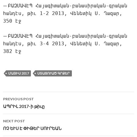
—
ԲԱԶՄԱՎԷՊ Հայագիտական-բանասիրական-գրական
հանդէս, թիւ 1-2 2013, Վենետիկ Ս. Ղազար,
350 էջ
—
ԲԱԶՄԱՎԷՊ Հայագիտական-բանասիրական-գրական
հանդէս, թիւ 3-4 2013, Վենետիկ Ս. Ղազար,
382 էջ
ՄԱՅԻՍ 2017
ՍՏԱՑՈՒԱԾ ԳՐՔԵՐ
Post
PREVIOUS POST
navigation
ԱՊՐԻԼ 2017-ի թիւը
NEXT POST
ՈՉ ԵՒՍ Է ՓԻԹԵՐ ՍՈՒՐԵԱՆ