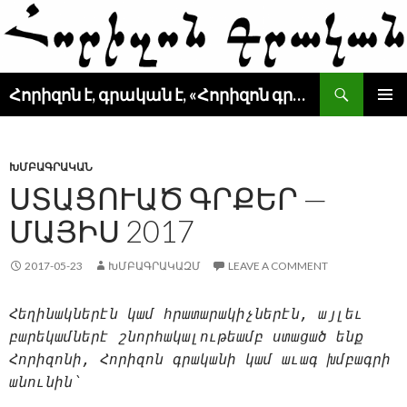
Search
Հորիզոն է, գրական է, «Հորիզոն գրական» է
SKIP
PRIMAR
TO
MENU
CONTENT
ԽՄԲԱԳՐԱԿԱՆ
ՍՏԱՑՈՒԱԾ ԳՐՔԵՐ —
ՄԱՅԻՍ 2017
2017-05-23
ԽՄԲԱԳՐԱԿԱԶՄ
LEAVE A COMMENT
Հեղինակներէն կամ հրատարակիչներէն, այլեւ
բարեկամներէ շնորհակալութեամբ ստացած ենք
Հորիզոնի, Հորիզոն գրականի կամ աւագ խմբագրի
անունին՝