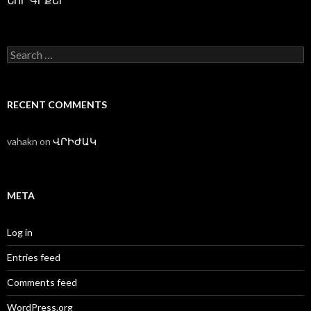
ՆՈՐ ԳՐՔԵՐ
Search
for:
RECENT COMMENTS
vahakn
on
ՎՐԻԺԱԿ
META
Log in
Entries feed
Comments feed
WordPress.org