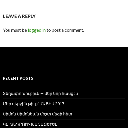
LEAVE A REPLY
You must be
logged in
to post a comment.
RECENT POSTS
Տեղափոխութիւն — մեր նոր հասցէն
Մեր վերջին թիւը՝ ՄԱՅԻՍ 2017
Սիմոն Սիմոնեան միշտ մեզի հետ
ԿԸ ԽՆԴՐՈՒԻ ԽԱՉԱՁԵՒԵԼ