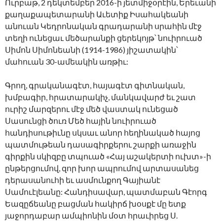
Ուրբաթ, 2 դեկտեմբեր 2016-ի յետմիջօրէին, Երեւանի
քաղաքապետարանի Աւետիք Իսահակեանի
անուան Կեդրոնական գրադարանի սրահին մէջ
տեղի ունեցաւ մեծարանքի ցերեկոյթ՝ նուիրուած
Սիմոն Սիմոնեանի (1914-1986) յիշատակին՝
մահուան 30-ամեակին առթիւ:
Գրող, գրականագէտ, հայագէտ գիտնական,
խմբագիր, հրատարակիչ, մանկավարժ եւ շատ
ուրիշ մարզերու մէջ մեծ վաստակ ունեցած
Սասունցի ծուռ Մեծ հային նուիրուած
հանդիսութիւնը սկսաւ անոր հեղինակած հայոց
պատմութեան
դասագիրքերու շարքի առաջին
գիրքին սկիզբը տպուած «Հայ աշակերտի ուխտ»-ի
ընթերցումով, զոր խոր ապրումով արտասանեց
դերասանուհի եւ ասմունքող Գայիանէ
Սամուէլեանը: Հանդիսավար, պատմաբան Գէորգ
Եազըճեանը բացման հակիրճ խօսքէ մը ետք
յաջորդաբար ամպիոնին մօտ հրաւիրեց Ս.