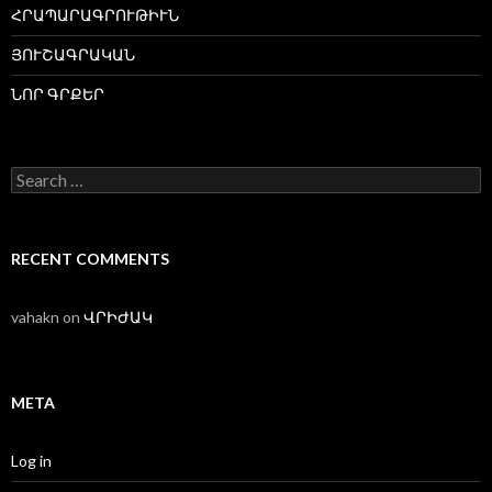
ՀՐԱՊԱՐԱԳՐՈՒԹԻՒՆ
ՅՈՒՇԱԳՐԱԿԱՆ
ՆՈՐ ԳՐՔԵՐ
Search
for:
RECENT COMMENTS
vahakn
on
ՎՐԻԺԱԿ
META
Log in