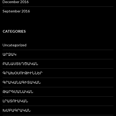
December 2016
September 2016
CATEGORIES
Uncategorized
ԱՐՁԱԿ
ԲԱՆԱՍՏԵՂԾԱԿԱՆ
ԳՐԱԽՕՍՈՒԹԻՒՆՆԵՐ
ԳՐԱԿԱՆԱԳԻՏԱԿԱՆ
ԹԱՐԳՄԱՆԱԿԱՆ
ԼՐԱՏՈՒԱԿԱՆ
ԽՄԲԱԳՐԱԿԱՆ