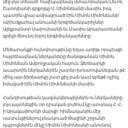
մէջ լոյս տեսած՝ հալէպաբնակ մտաւորական Լեւոն
Շառոյեանի գրքոյկը Ս. Սիմոնեանի մասին, իսկ
պատին վրայ ամրացուած էին Սիմոն Սիմոնեանի՝
սփիւռքահայ անուանի երգիծանկարիչներ
Ալեքսանտր Սարուխանի եւ Մասիս Արարատեանի
գրիչի ծնունդ եղող երգիծանկարները:
Մեծարանքի հանդիսութիւնը եղաւ առիթ, որպէսզի
հայրենաբնակ ներկաները ծանօթանան Սիմոն
Սիմոնեան Ամբողջական հայուն: Ձեռնարկի
աւարտին ներկաներէն շատեր խոստովանեցան, թէ
մինչ այս ձեռնարկը շատ քիչ բան կամ գրեթէ ոչինչ
իմացած էին Սիմոն Սիմոնեանի մասին:
Հանդիսութեան կազմակերպիչներն ու ներկաները
յոյս յայտնեցին, որ դրական լուծում կը ստանայ Հ. Հ.-
ի Արագածոտնի մարզի՝ հիմնականին մէջ
սասունցիներով բնակուած Թալինի շրջանի
դպրոցներէն մէկը Սիմոն Սիմոնեանի անունով