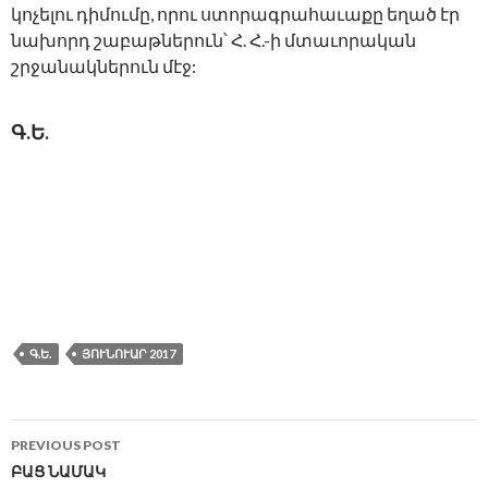
կոչելու դիմումը, որու ստորագրահաւաքը եղած էր
նախորդ շաբաթներուն՝ Հ. Հ.-ի մտաւորական
շրջանակներուն մէջ:
Գ.Ե.
Գ.Ե.
ՅՈՒՆՈՒԱՐ 2017
Post
PREVIOUS POST
navigation
ԲԱՑ ՆԱՄԱԿ