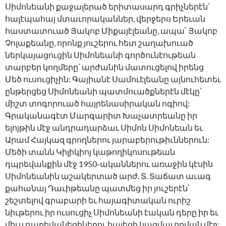
Սիմոնեանի քաջալերած երիտասարդ գրիչներէն՝
հալէպահայ մտաւորականներ, վերջերս Երեւան
հաստատուած Յակոբ Միքայէլեանը, ապա՝ Յակոբ
Չոլաքեանը, որոնք յուշերու հետ շաղախուած
ներկայացուցին Սիմոնեանի գործունէութեան
տարբեր կողմերը՝ արժանին մատուցելով իրենց
Մեծ ուսուցիչին: Գայիանէ Սամուէլեանը այնուհետեւ
ընթերցեց Սիմոնեանի պատմուածքներէն մէկը՝
միշտ տոգորուած հայրենասիրական ոգիով:
Գրականագէտ Մարգարիտ Խաչատրեանը իր
ելոյթին մէջ անդրադարձաւ Սիմոն Սիմոնեան եւ
Արամ Հայկազ գրողներու յարաբերութիւններուն:
Մեծի տանն Կիլիկիոյ կաթողիկոսութեան
դպրեվանքին մէջ 1950-ականներու առաջին կէսին
Սիմոնեանին աշակերտած արժ. Տ. Տաճատ աւագ
քահանայ Դաւիթեանը պատմեց իր յուշերէն՝
շեշտելով գրաբարի եւ հայագիտական ուրիշ
նիւթերու իր ուսուցիչ Սիմոնեանի էական դերը իր եւ
միւս դպրեվանեցիներու հայեցի կազմաւորման մէջ: