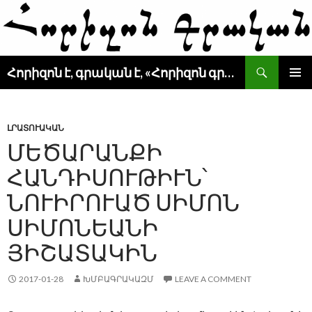
Search
Հորիզոն է, գրական է, «Հորիզոն գրական» է
SKIP
PRIMAR
TO
MENU
CONTENT
ԼՐԱՏՈՒԱԿԱՆ
ՄԵԾԱՐԱՆՔԻ
ՀԱՆԴԻՍՈՒԹԻՒՆ՝
ՆՈՒԻՐՈՒԱԾ ՍԻՄՈՆ
ՍԻՄՈՆԵԱՆԻ
ՅԻՇԱՏԱԿԻՆ
2017-01-28
ԽՄԲԱԳՐԱԿԱԶՄ
LEAVE A COMMENT