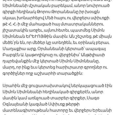
Սիմոնեանի մշտական բարեկամ, անոր նուիրուած
գիրքի հեղինակ Թորոս Թորանեանը իր խօսքն
սկսաւ խոնարհելով Մեծ հայու ու վերջերս սփիւռքի
թէ Հ. Հ.-ի մէջ մահացած հայ մտաւորականներու
յիշատակին առջեւ, այնուհետեւ պատմեց Սիմոն
Սիմոնեան ԵՐԵՒՈՅԹին մասին: Ան շեշտեց, թէ միայն
մեծե՛րն են, որ մեծեր կը ստեղծեն, եւ օրինակ բերաւ
Մաղաքիա արք. Օրմանեանի կերտած՝ ապագայ
Բաբգէն Ա. կաթողիկոսը ու վերջինիս՝ Անթիլիասի
դպրեվանքին մէջ կերտած Սիմոն Սիմոնեանը,
մարդ, որ ինք եւս կերտեց հարիւրաւոր գրողներ ու
գործիչներ ողջ աշխարհի տարածքին:
Սրահին մէջ ցուցատախտակով ներկայացուած էին
Սիմոն Սիմոնեանի հեղինակած գիրքերէն, անոր
մասին կամ առնչուած տարբեր գիրքեր, Սագօ
Օգնայեանի կազմած Սփիւռք թերթի
մատենագիտութեան հատորը եւ վերջերս Երեւանի