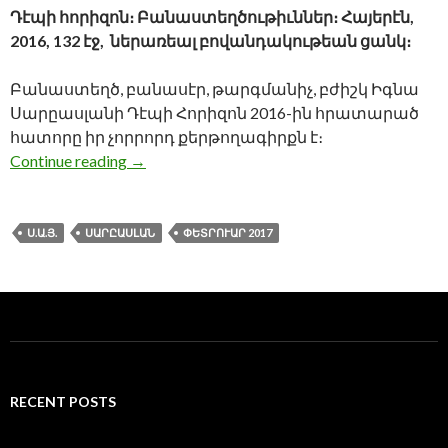
Դէպի հորիզոն։ Բանաստեղծութիւններ։ Հայերէն,
2016, 132 էջ, ներառեալ բովանդակութեան ցանկ։
Բանաստեղծ, բանասէր, թարգմանիչ, բժիշկ Իգնա
Սարըասլանի Դէպի Հորիզոն 2016-ին հրատարած
հատորը իր չորրորդ քերթողագիրքն է։
Իգնա Սարըասլան, Դէպի հորիզոն։ Բ
Continue reading
→
Ս.Ա.Յ.
ՍԱՐԸԱՍԼԱՆ
ՓԵՏՐՈՒԱՐ 2017
RECENT POSTS