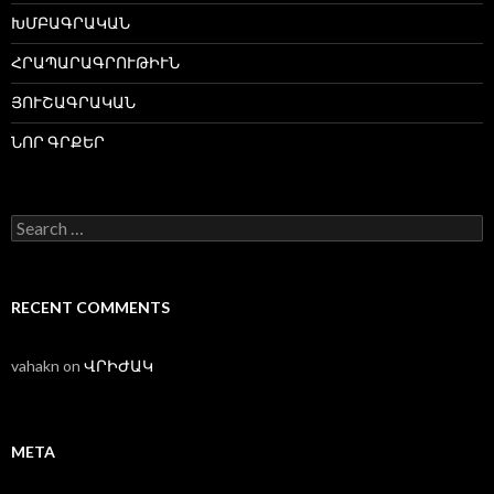
ԽՄԲԱԳՐԱԿԱՆ
ՀՐԱՊԱՐԱԳՐՈՒԹԻՒՆ
ՅՈՒՇԱԳՐԱԿԱՆ
ՆՈՐ ԳՐՔԵՐ
Search
for:
RECENT COMMENTS
vahakn
on
ՎՐԻԺԱԿ
META