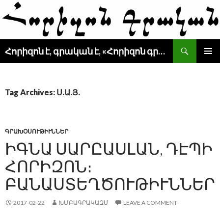
Search
Հորիզոն է, գրական է, «Հորիզոն գրական» է
SKIP
PRIMAR
TO
MENU
CONTENT
Tag Archives: Ս.Ա.Յ.
ԳՐԱԽՕՍՈՒԹԻՒՆՆԵՐ
ԻԳՆԱ ՍԱՐԸԱՍԼԱՆ, ԴԷՊԻ
ՀՈՐԻԶՈՆ։
ԲԱՆԱՍՏԵՂԾՈՒԹԻՒՆՆԵՐ
2017-02-22
ԽՄԲԱԳՐԱԿԱԶՄ
LEAVE A COMMENT