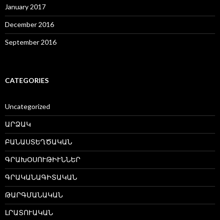
January 2017
December 2016
September 2016
CATEGORIES
Uncategorized
ԱՐՁԱԿ
ԲԱՆԱՍՏԵՂԾԱԿԱՆ
ԳՐԱԽՕՍՈՒԹԻՒՆՆԵՐ
ԳՐԱԿԱՆԱԳԻՏԱԿԱՆ
ԹԱՐԳՄԱՆԱԿԱՆ
ԼՐԱՏՈՒԱԿԱՆ