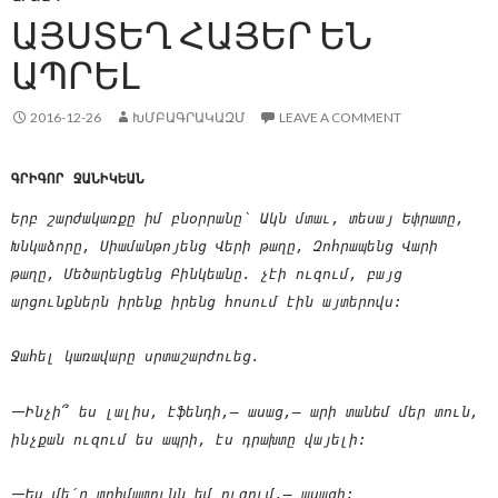
ԱՅՍՏԵՂ ՀԱՅԵՐ ԵՆ
ԱՊՐԵԼ
2016-12-26
ԽՄԲԱԳՐԱԿԱԶՄ
LEAVE A COMMENT
ԳՐԻԳՈՐ ՋԱՆԻԿԵԱՆ
Երբ շարժակառքը իմ բնօրրանը՝ Ակն մտաւ, տեսայ Եփրատը,
Խնկաձորը, Սիամանթոյենց Վերի թաղը, Զոհրապենց Վարի
թաղը, Մեծարենցենց Բինկեանը. չէի ուզում, բայց
արցունքներն իրենք իրենց հոսում էին այտերովս:
Ջահել կառավարը սրտաշարժուեց.
—
Ինչի՞ ես լալիս, էֆենդի,— ասաց,— արի տանեմ մեր տուն,
ինչքան ուզում ես ապրի, էս դրախտը վայելի:
—
Ես մե՛ր տոհմատունն եմ ուզում,— ասացի: