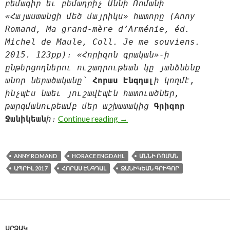
բեմագիր եւ բեմադրիչ Աննի Ռոմանի
«Հայաստանցի մեծ մայրիկս» հատորը (Anny
Romand, Ma grand-mère d’Arménie, éd.
Michel de Maule, Coll. Je me souviens.
2015. 123pp)։ «Հորիզոն գրական»-ի
ընթերցողներու ուշադրութեան կը յանձնենք
անոր ներածականը՝
Հորաս Էնգդալ
ի կողմէ,
ինչպէս նաեւ յուշավէպէն հատուածներ,
թարգմանութեամբ մեր աշխատակից
Գրիգոր
«ՀԱՅԱՍՏԱՆՑԻ ՄԵԾ ՄԱՅ
Continue reading
→
Ջանիկեան
ի։
ANNY ROMAND
HORACE ENGDAHL
ԱՆՆԻ ՌՈՄԱՆ
ԱՊՐԻԼ 2017
ՀՈՐԱՍ ԷՆԳԴԱԼ
ՋԱՆԻԿԵԱՆ ԳՐԻԳՈՐ
ԱՐՁԱԿ