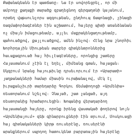
Քափանակեանն էր պատճառը։ Նա էր սովորեցրել, որ մի
ամբողջ քաղաքի տարածք զբաղեցնող գերգաղտնի կայանում,
որտեղ վաթսունչորս ազգութեան, ընդհուպ ճապոնացի, չինացի
ռազմափորձագէտներ էին աշխատում, հայերը պիտի առանձնանան
ոչ միայն իմացութեամբ, այլեւ մաքրակենցաղութեամբ,
պահուածքով, քայլուածքով, ամեն ինչով։ Հէնց նրա շնորհիւ
Խորհրդային Միութեան տարբեր գիտկենտրոններից
հաւաքագրուած հայ հիւլէագէտները, որոնցից շատերը
Հայաստանում չէին էլ եղել, միմեանց գտան, հայացան։
Սկզբում նրանց հայութիւնը դրսեւորւում էր «Արարատի»
յաղթանակների համար միասին ուրախանալով, մէկ էլ
իւրաքանչիւրի տարեդարձը Գորկու ճեմափողոցի «Արմենիա»
ռեստորանում նշելով։ Չնայած, շատ չանցած, այդ
ռեստորանից հրաժարուեցին։ Խոպանից վերադարձող
հայաստանցի հայերը, որոնք իրենց վաստակած փողերով նոյն
«Արմենիայում» զեխ գինարբուքների էին տրւում, Մոսկուացի
հայ գիտնականների կիրթ ռուսերէնը, ռուսերէնի
արանքներում սպրդող հատուկենտ բարբառային հայերէնը