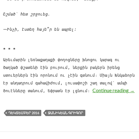
Շշմած՝ հետ շրջուեց.
—
Ինչի, էստեղ հայե՞ր են ապրել:
* * *
Արեւմարին լեռնաքաղաքի փողոցները խնոցու կարագ ու
ծաղկած փշատենի էին բուրում, ներքին բակերն իրենց
ստուերներն էին որոնում ու չէին գտնում։ Միայն Խնկաձորն
էր անդադրում գահավիժում, լուսափոշի շաղ տալով՝ ամպի
Այս
Continue reading
→
ծուէնները տանում, Եփրատն էր լցնում։
ԴԵԿՏԵՄԲԵՐ 2016
ՋԱՆԻԿԵԱՆ ԳՐԻԳՈՐ