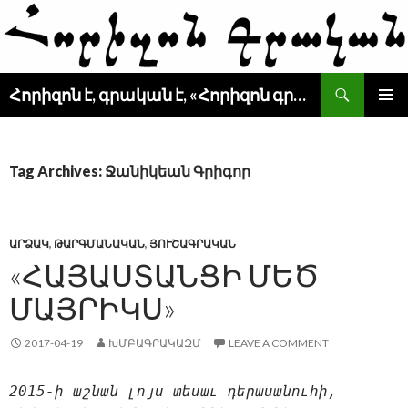
Search
Հորիզոն է, գրական է, «Հորիզոն գրական» է
SKIP
PRIMAR
TO
MENU
CONTENT
Tag Archives: Ջանիկեան Գրիգոր
ԱՐՁԱԿ
,
ԹԱՐԳՄԱՆԱԿԱՆ
,
ՅՈՒՇԱԳՐԱԿԱՆ
«ՀԱՅԱՍՏԱՆՑԻ ՄԵԾ
ՄԱՅՐԻԿՍ»
2017-04-19
ԽՄԲԱԳՐԱԿԱԶՄ
LEAVE A COMMENT
2015-ի աշնան լոյս տեսաւ դերասանուհի,