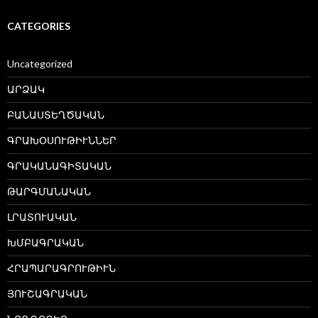
CATEGORIES
Uncategorized
ԱՐՁԱԿ
ԲԱՆԱՍՏԵՂԾԱԿԱՆ
ԳՐԱԽՕՍՈՒԹԻՒՆՆԵՐ
ԳՐԱԿԱՆԱԳԻՏԱԿԱՆ
ԹԱՐԳՄԱՆԱԿԱՆ
ԼՐԱՏՈՒԱԿԱՆ
ԽՄԲԱԳՐԱԿԱՆ
ՀՐԱՊԱՐԱԳՐՈՒԹԻՒՆ
ՅՈՒՇԱԳՐԱԿԱՆ