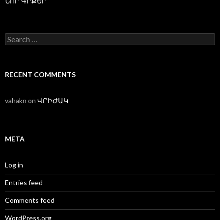
ՆՈՐ ԳՐՔԵՐ
Search
for:
RECENT COMMENTS
vahakn
on
ՎՐԻԺԱԿ
META
Log in
Entries feed
Comments feed
WordPress.org