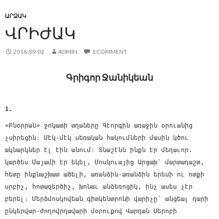
ԱՐՁԱԿ
ՎՐԻԺԱԿ
2016-09-02
ADMIN
1 COMMENT
Գրիգոր Ջանիկեան
1.
«Բնօրրան» ջոկատի տղաները Գէորգին առաջին օրուանից
չսիրեցին։ Մէկ-մէկ սեռական հակումների մասին կծու
ակնարկներ էլ էին անում։ Տնաշէնն ինքն էր մեղաւոր.
կարծես Մայամի էր եկել, Մոսկուայից Արցախ՝ մարտադաշտ,
հետը ինքնաշխատ ածելի, առանձին-առանձին երեսի ու ոտքի
սրբիչ, հոտազերծիչ, խոնաւ անձեռոցիկ, ինչ ասես չէր
բերել։ Մերձմոսկովեան գիտկենտրոնի վարիչը՝ անցեալ դարի
ընկերվար-ժողովրդավարի մօրուքով Վարդան Սերոբի