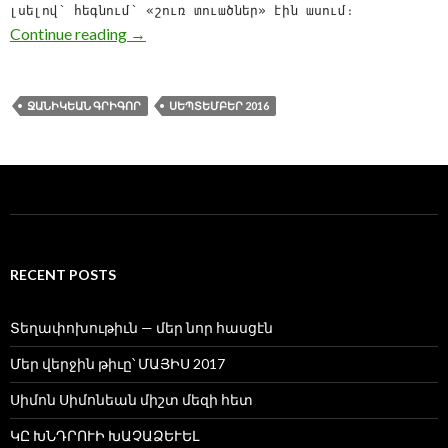
լսելով՝ հեգնում՝ «շուռ տուածներ» էին ասում։
ՎՐԻԺԱԿ
Continue reading
→
ՋԱՆԻԿԵԱՆ ԳՐԻԳՈՐ
ՍԵՊՏԵՄԲԵՐ 2016
RECENT POSTS
Տեղափոխութիւն — մեր նոր հասցէն
Մեր վերջին թիւը՝ ՄԱՅԻՍ 2017
Սիմոն Սիմոնեան միշտ մեզի հետ
ԿԸ ԽՆԴՐՈՒԻ ԽԱՉԱՁԵՒԵԼ