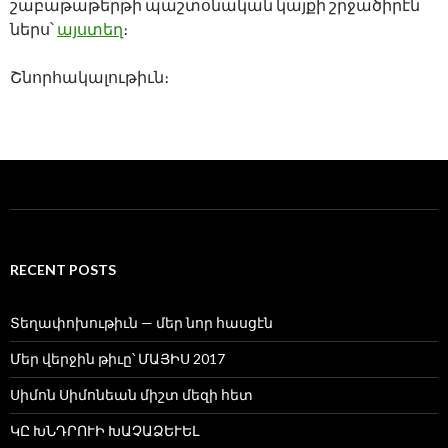
շաբաթաթերթի պաշտօնական կայքի շրջածիրէն
ներս՝
այստեղ
։
Շնորհակալութիւն։
RECENT POSTS
Տեղափոխութիւն — մեր նոր հասցէն
Մեր վերջին թիւը՝ ՄԱՅԻՍ 2017
Սիմոն Սիմոնեան միշտ մեզի հետ
ԿԸ ԽՆԴՐՈՒԻ ԽԱՉԱՁԵՒԵԼ