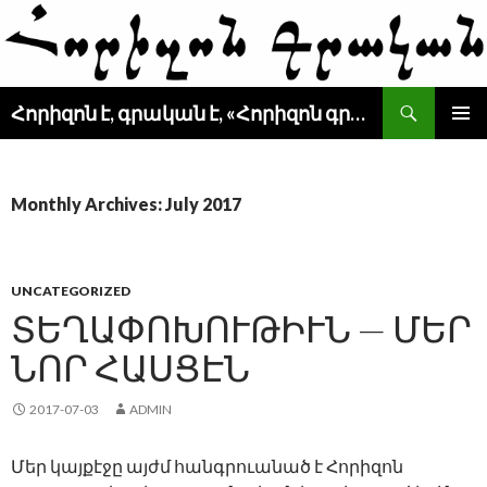
Search
Հորիզոն է, գրական է, «Հորիզոն գրական» է
SKIP
PRIMAR
TO
MENU
CONTENT
Monthly Archives: July 2017
UNCATEGORIZED
ՏԵՂԱՓՈԽՈՒԹԻՒՆ — ՄԵՐ
ՆՈՐ ՀԱՍՑԷՆ
2017-07-03
ADMIN
Մեր կայքէջը այժմ հանգրուանած է Հորիզոն