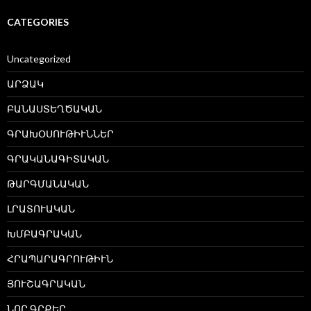
CATEGORIES
Uncategorized
ԱՐՁԱԿ
ԲԱՆԱՍՏԵՂԾԱԿԱՆ
ԳՐԱԽՕՍՈՒԹԻՒՆՆԵՐ
ԳՐԱԿԱՆԱԳԻՏԱԿԱՆ
ԹԱՐԳՄԱՆԱԿԱՆ
ԼՐԱՏՈՒԱԿԱՆ
ԽՄԲԱԳՐԱԿԱՆ
ՀՐԱՊԱՐԱԳՐՈՒԹԻՒՆ
ՅՈՒՇԱԳՐԱԿԱՆ
ՆՈՐ ԳՐՔԵՐ