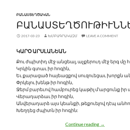
ԲԱՆԱՍՏԵՂԾԱԿԱՆ
ԲԱՆԱՍՏԵՂԾՈՒԹԻՒՆՆ
2017-03-23
ԽՄԲԱԳՐԱԿԱԶՄ
LEAVE A COMMENT
ԿԱՐՕ ԱՐՍԼԱՆԵԱՆ
Քու ժպիտիդ մէջ անցեալ, աչքերուդ մէջ երգ մը հ
Կրկին գտաւ իր հոգին,
Եւ քարացած հայեացքով սուզուեցաւ խորքն ա
Փրկելու խենթ իր հոգին,
Ջերմ բարեւով համբուրեց կաթիլ մ’արցունք իր 
Վերադարձաւ իր հոգին,
Անվերադարձ այս կեանքի, թեքուելով դէպ անհո
Խեղդեց ժպիտն իր հոգին:
ԲԱՆԱՍՏԵՂ
Continue reading
→