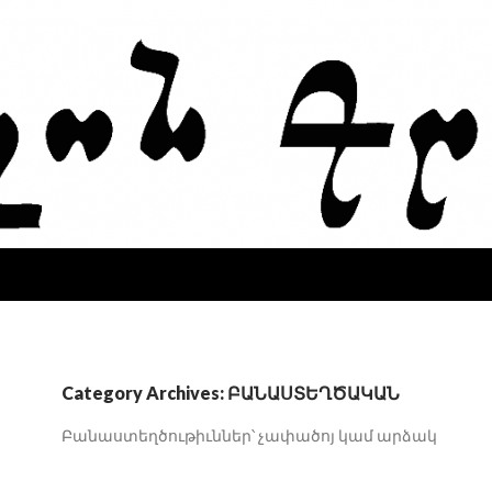
Category Archives: ԲԱՆԱՍՏԵՂԾԱԿԱՆ
Բանաստեղծութիւններ՝ չափածոյ կամ արձակ