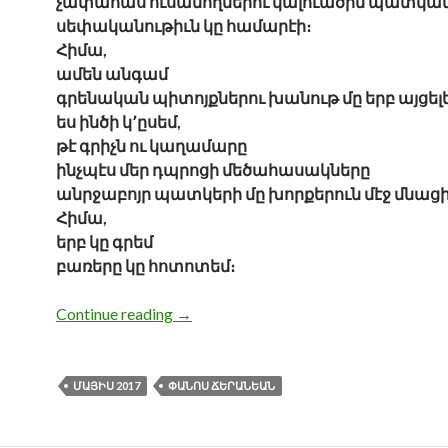
չափահաս ուսանողներու կալուածին պատկա
սեփականութիւն կը համարէի։
Հիմա,
ամեն անգամ
գրենական պիտոյքներու խանութ մը երբ այցելե
ես ինծի կ՚ըսեմ,
թէ գրիչն ու կաղամարը
ինչպէս մեր դպրոցի մեծահասակները
անրջաբոյր պատկերի մը խորքերուն մէջ մնացի
Հիմա,
երբ կը գրեմ
բառերը կը հոտոտեմ։
ԲԱՆԱՍՏԵՂԾՈՒԹԻՒՆՆԵՐ
Continue reading
→
ՄԱՅԻՍ 2017
ՓԱՆՈՍ ՃԵՐԱՆԵԱՆ