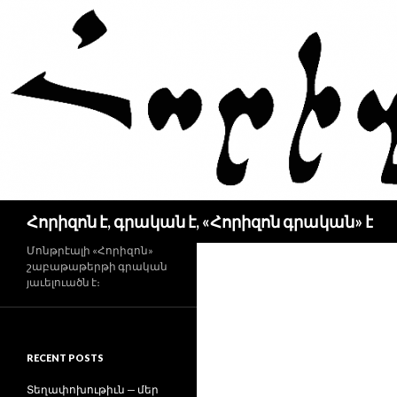
Search
Հորիզոն է, գրական է, «Հորիզոն գրական» է
Մոնթրէալի «Հորիզոն»
շաբաթաթերթի գրական
յաւելուածն է։
RECENT POSTS
Տեղափոխութիւն — մեր