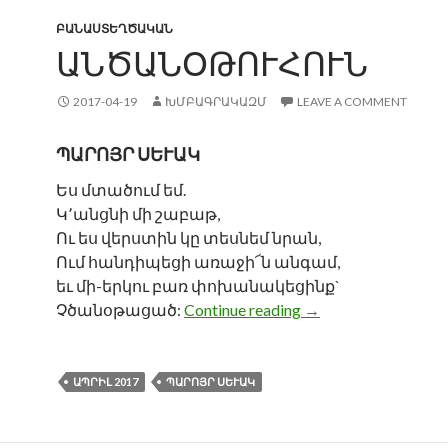
ԲԱՆԱՍՏԵՂԾԱԿԱՆ
ԱՆԾԱՆՕԹՈՒՀՈՒՆ
2017-04-19
ԽՄԲԱԳՐԱԿԱԶՄ
LEAVE A COMMENT
ՊԱՐՈՅՐ ՍԵՒԱԿ
Ես մտածում եմ.
Կ՚անցնի մի շաբաթ,
Ու ես վերստին կը տեսնեմ նրան,
Ում հանդիպեցի առաջի՜ն անգամ,
եւ մի-երկու բառ փոխանակեցինք`
Անծանօթուհուն
Չծանօթացած:
Continue reading
→
ԱՊՐԻԼ 2017
ՊԱՐՈՅՐ ՍԵՒԱԿ