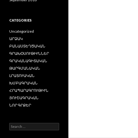
CATEGORIES
Uncategorized
ԱՐՁԱԿ
ԲԱՆԱՍՏԵՂԾԱԿԱՆ
ԳՐԱԽՕՍՈՒԹԻՒՆՆԵՐ
ԳՐԱԿԱՆԱԳԻՏԱԿԱՆ
ԹԱՐԳՄԱՆԱԿԱՆ
ԼՐԱՏՈՒԱԿԱՆ
ԽՄԲԱԳՐԱԿԱՆ
ՀՐԱՊԱՐԱԳՐՈՒԹԻՒՆ
ՅՈՒՇԱԳՐԱԿԱՆ
ՆՈՐ ԳՐՔԵՐ
Search
for: