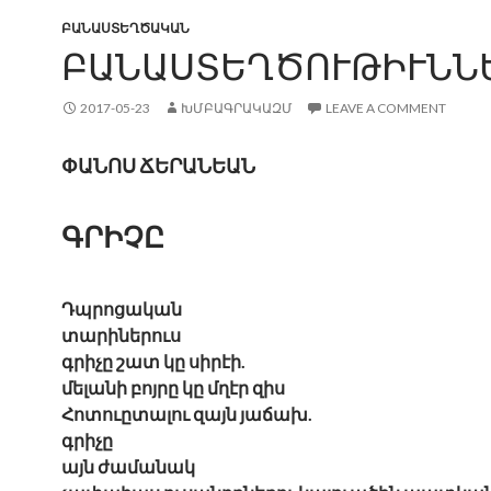
ԲԱՆԱՍՏԵՂԾԱԿԱՆ
ԲԱՆԱՍՏԵՂԾՈՒԹԻՒՆՆ
2017-05-23
ԽՄԲԱԳՐԱԿԱԶՄ
LEAVE A COMMENT
ՓԱՆՈՍ ՃԵՐԱՆԵԱՆ
ԳՐԻՉԸ
Դպրոցական
տարիներուս
գրիչը շատ կը սիրէի.
մելանի բոյրը կը մղէր զիս
Հոտուըտալու զայն յաճախ.
գրիչը
այն ժամանակ