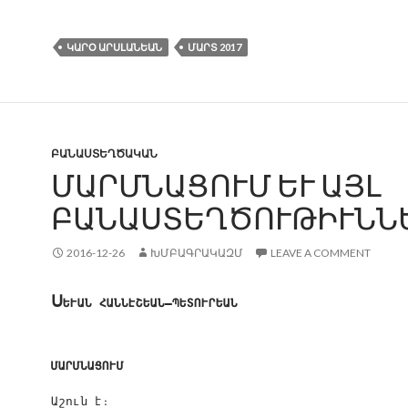
ԿԱՐՕ ԱՐՍԼԱՆԵԱՆ
ՄԱՐՏ 2017
ԲԱՆԱՍՏԵՂԾԱԿԱՆ
ՄԱՐՄՆԱՑՈՒՄ ԵՒ ԱՅԼ
ԲԱՆԱՍՏԵՂԾՈՒԹԻՒՆՆ
2016-12-26
ԽՄԲԱԳՐԱԿԱԶՄ
LEAVE A COMMENT
Ս
ԵՒԱՆ ՀԱՆՆԷՇԵԱՆ—ՊԵՏՈՒՐԵԱՆ
ՄԱՐՄՆԱՑՈՒՄ
Աշուն է։