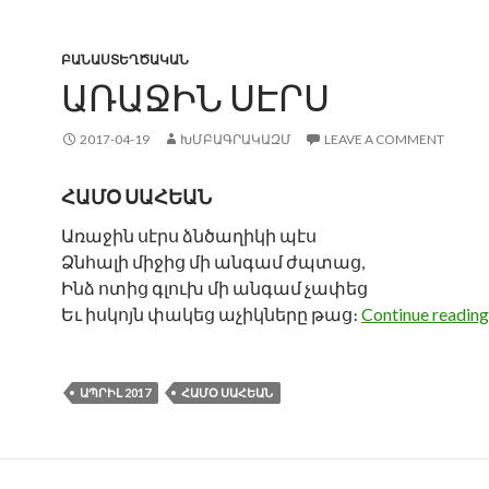
ԲԱՆԱՍՏԵՂԾԱԿԱՆ
ԱՌԱՋԻՆ ՍԷՐՍ
2017-04-19
ԽՄԲԱԳՐԱԿԱԶՄ
LEAVE A COMMENT
ՀԱՄՕ ՍԱՀԵԱՆ
Առաջին սէրս ձնծաղիկի պէս
Ձնհալի միջից մի անգամ ժպտաց,
Ինձ ոտից գլուխ մի անգամ չափեց
Եւ իսկոյն փակեց աչիկները թաց։
Continue readin
ԱՊՐԻԼ 2017
ՀԱՄՕ ՍԱՀԵԱՆ