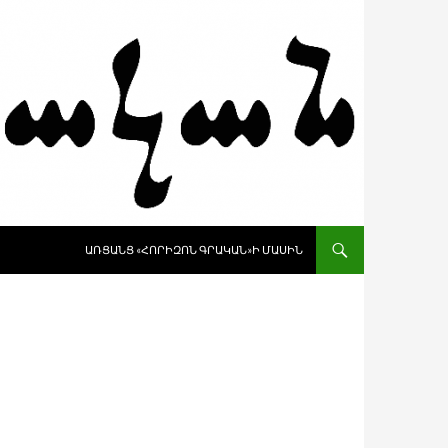
SKIP TO CONTENT
ԱՌՑԱՆՑ «ՀՈՐԻԶՈՆ ԳՐԱԿԱՆ»Ի ՄԱՍԻՆ