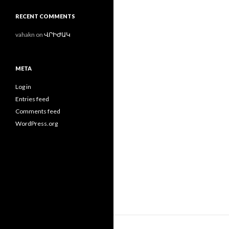
RECENT COMMENTS
vahakn
on
ՎՐԻԺԱԿ
META
Log in
Entries feed
Comments feed
WordPress.org