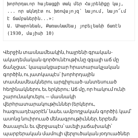
խորհրդաւոր հայեացքի տակ մեր Հայրենիքը կայ, 
... որ ակնդէտ ու խռովայոյզ՝ նայում, նայո՜ւմ 
է ճամբաներին...»:

Ա. Ահարոնեան, Քառասնամեայ յոբելեանի ճառէն 
(1930, մայիսի 10)
Վերջին տասնամեակին, հայրենի գրական-
ակադեմական գործունէութիւնը զգալի աճ մը
ճանչցաւ` կապակցաբար հրատարակչական
գործին, ու յատկապէս՝ խորհրդային
տասնամեակներու արգիլուած-անտեսուած
հեղինակներու եւ երկերու: Աճ մը, որ հակում ունի
շարունակուելու — մասնակի
վերհրատարակութիւններ (երկերու,
հազուադէպօրէն՝ նաեւ ամբողջական գործի). կամ՝
ասոնց նուիրուած մենագրութիւններ, երբեմն
ծաւալուն. եւ վերջապէս՝ աւելի յաճախակի՝
պարբերական մամուլի վերլուծական յօդուածներ