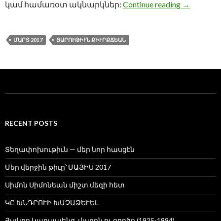
ԱՒԵՏԻՍ 
կամ համառօտ ակնարկներ:
Continue reading
→
ՄԱՐՏ 2017
ՅԱՐՈՒԹԻՒՆ ՔԻՒՐՔՃԵԱՆ
RECENT POSTS
Տեղափոխութիւն — մեր նոր հասցէն
Մեր վերջին թիւը՝ ՄԱՅԻՍ 2017
Սիմոն Սիմոնեան միշտ մեզի հետ
ԿԸ ԽՆԴՐՈՒԻ ԽԱՉԱՁԵՒԵԼ
Յակոբ Կարապենց, մարդն ու գործը (1925-1994)