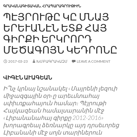
ԳՐԱԿԱՆԱԳԻՏԱԿԱՆ
,
ՀՐԱՊԱՐԱԳՐՈՒԹԻՒՆ
ՊԷՅՐՈՒԹԸ ԿԸ ՄՆԱՅ
ԵՐԵՒԱՆԷՆ ԵՏՔ ՀԱՅ
ԳԻՐՔԻ ԵՐԿՐՈՐԴ
ՄԵԾԱԳՈՅՆ ԿԵԴՐՈՆԸ
2017-03-23
ԽՄԲԱԳՐԱԿԱԶՄ
LEAVE A COMMENT
ՎԻԳԷՆ ԱՒԱԳԵԱՆ
Ի՞նչ կրնայ նշանակել «Մայրենի լեզուի
միջազգային օր»ը արեւմտահայ
սփիւռքահայուն համար։ Պէյրութի
Հայկազեան համալսարանին մէջ
«Լիբանանահայ գիրքը 2012-2016»
խորագրեալ ձեռնարկը այդ դրսեւորեց
Լիբանանի մէջ սոյն տարիներուն