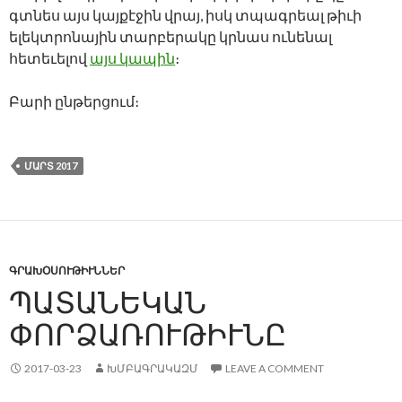
գտնես այս կայքէջին վրայ, իսկ տպագրեալ թիւի
ելեկտրոնային տարբերակը կրնաս ունենալ
հետեւելով
այս կապին
։
Բարի ընթերցում։
ՄԱՐՏ 2017
ԳՐԱԽՕՍՈՒԹԻՒՆՆԵՐ
ՊԱՏԱՆԵԿԱՆ
ՓՈՐՁԱՌՈՒԹԻՒՆԸ
2017-03-23
ԽՄԲԱԳՐԱԿԱԶՄ
LEAVE A COMMENT