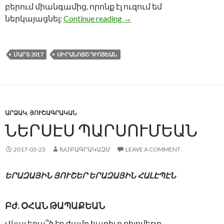
բերում միանգամից, որոնք էլ ուզում եմ
ՊԱՏԱՆԵԿԱՆ ՓՈՐՁԱՌՈ
ներկայացնել:
Continue reading
→
ՄԱՐՏ 2017
ՍԻՐԱՆՈՅՇ ԴՒՈՅԵԱՆ
ԱՐՁԱԿ
,
ՅՈՒՇԱԳՐԱԿԱՆ
ՆԵՐՍԷՍ ՊԱՐՍՈՒՄԵԱՆ
2017-03-23
ԽՄԲԱԳՐԱԿԱԶՄ
LEAVE A COMMENT
ԵՐԱԶԱՅԻՆ ՅՈՒՇԵՐ ԵՐԱԶԱՅԻՆ ՀԱԼԷՊԷՆ
Բժ. ՕՀԱՆ ԹԱՊԱՔԵԱՆ
Վկայ եղա՞ծ էք ժամը հարիւր քիլոմեթր