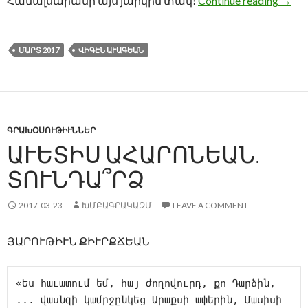
Համալսարանի այս յարկին տակ։
Continue reading
→
ՄԱՐՏ 2017
ՎԻԳԷՆ ԱՒԱԳԵԱՆ
ԳՐԱԽՕՍՈՒԹԻՒՆՆԵՐ
ԱՒԵՏԻՍ ԱՀԱՐՈՆԵԱՆ.
ՏՈՒՆԴԱ՞ՐՁ
2017-03-23
ԽՄԲԱԳՐԱԿԱԶՄ
LEAVE A COMMENT
ՅԱՐՈՒԹԻՒՆ ՔԻՒՐՔՃԵԱՆ
«Ես հաւատում եմ, հայ ժողովուրդ, քո Դարձին, 
... վասնզի կամրջընկեց Արաքսի ափերին, Մասիսի 