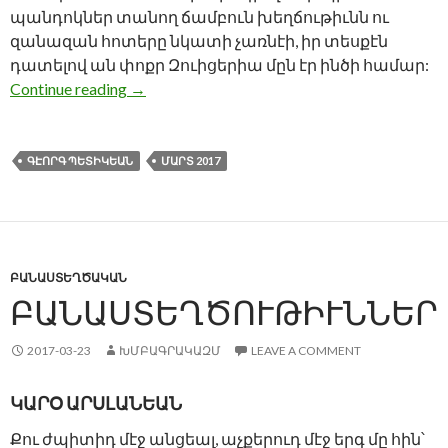
պանդոկներ տանող ճամբուն խեղճութիւնն ու
զանազան հոտերը նկատի չառնէի, իր տեսքէն
դատելով ան փոքր Զուիցերիա մըն էր ինծի համար:
Ո՞ՒՐ ԵՐԳԵԼ ԵՒ Ո՞ՒՐ ԱՂՕԹԵԼ
Continue reading
→
ԳԷՈՐԳ ՊԵՏԻԿԵԱՆ
ՄԱՐՏ 2017
ԲԱՆԱՍՏԵՂԾԱԿԱՆ
ԲԱՆԱՍՏԵՂԾՈՒԹԻՒՆՆԵՐ
2017-03-23
ԽՄԲԱԳՐԱԿԱԶՄ
LEAVE A COMMENT
ԿԱՐՕ ԱՐՍԼԱՆԵԱՆ
Քու ժպիտիդ մէջ անցեալ, աչքերուդ մէջ երգ մը հին՝