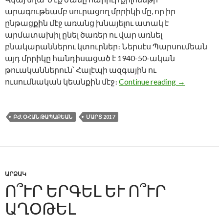
արագութեամբ սուրացող մրրիկի մը, որ իր
ընթացքին մէջ առանց խնայելու ատակ է
արմատախիլ ընել ծառեր ու վար առնել
բնակարաններու կտուրներ։ Ներսէս Պարսումեան
այդ մրրիկը հանդիսացած է 1940-50-ական
թուականներուն՝ Հալէպի ազգային ու
ՆԵՐՍԷՍ 
ուսումնական կեանքին մէջ։
Continue reading
→
ԲԺ. ՕՀԱՆ ԹԱՊԱՔԵԱՆ
ՄԱՐՏ 2017
ԱՐՁԱԿ
Ո՞ՒՐ ԵՐԳԵԼ ԵՒ Ո՞ՒՐ
ԱՂՕԹԵԼ