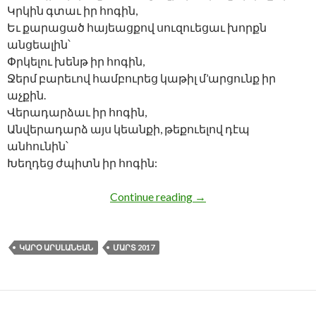
Կրկին գտաւ իր հոգին,
Եւ քարացած հայեացքով սուզուեցաւ խորքն
անցեալին՝
Փրկելու խենթ իր հոգին,
Ջերմ բարեւով համբուրեց կաթիլ մ’արցունք իր
աչքին.
Վերադարձաւ իր հոգին,
Անվերադարձ այս կեանքի, թեքուելով դէպ
անհունին՝
Խեղդեց ժպիտն իր հոգին:
ԲԱՆԱՍՏԵՂԾՈՒԹԻՒ
Continue reading
→
ԿԱՐՕ ԱՐՍԼԱՆԵԱՆ
ՄԱՐՏ 2017