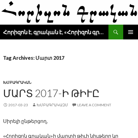
Search
Հորիզոն է, գրական է, «Հորիզոն գրական» է
SKIP
PRIMAR
TO
MENU
CONTENT
Tag Archives: Մարտ 2017
ԽՄԲԱԳՐԱԿԱՆ
ՄԱՐՏ 2017-Ի ԹԻՒԸ
2017-03-23
ԽՄԲԱԳՐԱԿԱԶՄ
LEAVE A COMMENT
Սիրելի ընթերցող,
«Հորիզոն գրական»ի մարտի թիւի նիւթերը կը