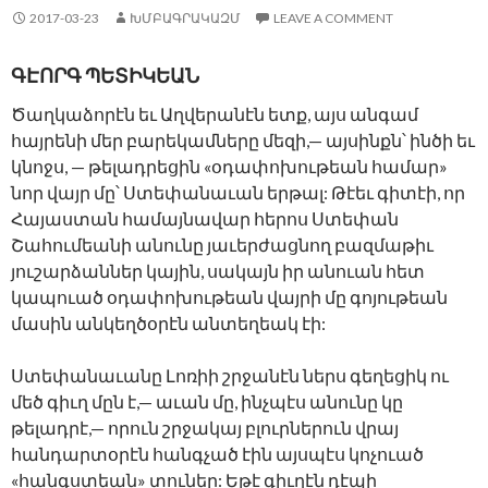
2017-03-23
ԽՄԲԱԳՐԱԿԱԶՄ
LEAVE A COMMENT
ԳԷՈՐԳ ՊԵՏԻԿԵԱՆ
Ծաղկաձորէն եւ Աղվերանէն ետք, այս անգամ
հայրենի մեր բարեկամները մեզի,— այսինքն՝ ինծի եւ
կնոջս, — թելադրեցին «օդափոխութեան համար»
նոր վայր մը՝ Ստեփանաւան երթալ: Թէեւ գիտէի, որ
Հայաստան համայնավար հերոս Ստեփան
Շահումեանի անունը յաւերժացնող բազմաթիւ
յուշարձաններ կային, սակայն իր անուան հետ
կապուած օդափոխութեան վայրի մը գոյութեան
մասին անկեղծօրէն անտեղեակ էի:
Ստեփանաւանը Լոռիի շրջանէն ներս գեղեցիկ ու
մեծ գիւղ մըն է,— աւան մը, ինչպէս անունը կը
թելադրէ,— որուն շրջակայ բլուրներուն վրայ
հանդարտօրէն հանգչած էին այսպէս կոչուած
«հանգստեան» տուներ: Եթէ գիւղէն դէպի