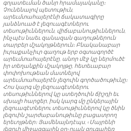
գոյատեւման ծանր հրամայականը։
Չունենալով պետութիւն,
արեւմտահայերէնի ճակատագիրը
յանձնուած է լեզուագէտներու
տեսութիւններուն, վիճաբանութիւններուն,
ինչպէս նաեւ զանազան գաղութներուն
տարբեր մշակոյթներուն։ Բնականաբար
իւրաքանչիւր գաղութ երբ օգտագործէ
արեւմտահայերէնը, անոր մէջ կը ներմուծէ
իր տեղանքին մշակոյթը, հետեւաբար
փոփոխութեան մատնելով
արեւմտահայերէն լեզուին գործածութիւնը։
Հոս կարգ մը լեզուագէտներու
տեսութիւններով կը ստեղծուին ճիշդի եւ
սխալի հարցեր, իսկ կարգ մը ընկերային
լեզուագէտներու տեսութիւններով կը ծնին
լեզուին շարժաբանութիւնը բացատրող
երեւոյթներ։ Յամենայնդէպս, «Մայրենի
լեզուի միջազգային օր»ուան զուգահեռ