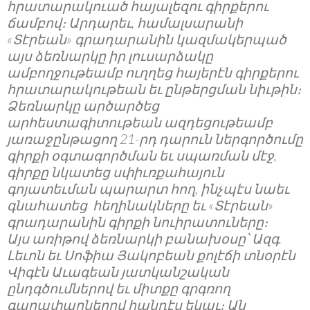
հրատարակուած հայալեզու գիրքերու
ճամբով։ Արդարեւ, համալսարանի
«Տէրեան» գրադարանին կազմակերպած
այս ձեռնարկը իր լուսարձակը
ամբողջութեամբ ուղղեց հայերէն գիրքերու
հրատարակութեան եւ ընթերցման նիւթին։
Ձեռնարկը արծարծեց
արհեստագիտութեան ազդեցութեամբ
յառաջընթացող 21-րդ դարուն ներգործումը
գիրքի օգտագործման եւ սպառման մէջ,
գիրքը նկատեց սփիւռքահայուն
գոյատեւման պարարտ հող, ինչպէս նաեւ
գնահատեց հեղինակները եւ «Տէրեան»
գրադարանին գիրքի նուիրատուները։
Այս առիթով ձեռնարկի բանախօսը՝ Ազգ.
Լեւոն եւ Սոֆիա Յակոբեան քոլէճի տնօրէն
Վիգէն Աւագեան յատկանշական
ընդգծումներով եւ միտքը գրգռող
գաղափարներով հանդէս եկաւ։ Ան