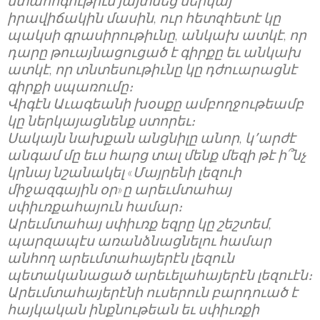
մտահոգութիւն յայտնեց ներկայ
իրավիճակին մասին, ուր հետզհետէ կը
պակսի գրասիրութիւնը, անկախ ատկէ, որ
դարը թուայնացուցած է գիրքը եւ անկախ
ատկէ, որ տնտեսութիւնը կը դժուարացնէ
գիրքի սպառումը։
Վիգէն Աւագեանի խօսքը ամբողջութեամբ
կը ներկայացնենք ստորեւ։
Սակայն նախքան անցնիլը անոր, կ՚արժէ
անգամ մը եւս հարց տալ մենք մեզի թէ ի՞նչ
կրնայ նշանակել «Մայրենի լեզուի
միջազգային օր»ը արեւմտահայ
սփիւռքահայուն համար։
Արեւմտահայ սփիւռք եզրը կը շեշտեմ,
պարզապէս առանձնացնելու համար
անհող արեւմտահայերէն լեզուն
պետականացած արեւելահայերէն լեզուէն։
Արեւմտահայերէնի ուսերուն բարդուած է
հայկական ինքնութեան եւ սփիւռքի