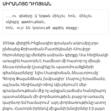
ՍԻՐԱՆՈՅՇ ԴՒՈՅԵԱՆ
...ու գետերը կ՚երթան մինչեւ հոն, մինչեւ 
սկիզբը պատմութեան,

հոն, ուր են կորսուած պզտիկ տղաքը:
2016թ. վերջին Ինքնագիր գրական ակումբը լոյս
ընծայեց Քրիստիան Բատիկեանի «Սուփըր
հերոսները կը մեռնին ամրան» գիրքը: Սա հեղինակի
առաջին հատորն է, համեստ մի հատոր ոչ միայն
ձեւաւորմամբ (շապիկը եւ պատմուածքների
գծանկարները` Էլիս Սարգիսեան, ձեւաւորումը`
Գէորգ Փալանճեան, խմբագիր` Մարուշ Երամեան),
այլ նաեւ հեղինակի ոճով: Այն բերում է մեր
գրականութեան մէջ ոչ այնքան յաճախ հանդիպող
պատանեկան մի փորձառութիւն, բայց որ առաւել
կարեւոր եմ համարում` այդ փորձառութիւնը ասող
լեզու: Հատորն իրենով մի քանի խնդիրներ է ի յայտ