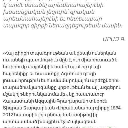
կ՚արժէ մտածել արեւմտահայերէնի
խօսակցական լեզուին՝ գրական
արեւմտահայերէնի եւ հետեւաբար
տպագիր գիրքի ներազդեցութեան մասին։
ԱՐԱԶ Գ
.
«Հայ գիրքի տպագրութեան անցեալն ու ներկան
ուսանելի պատմութիւն մըն է, ուր միահիւսուած է
նուիրումը մայրենիին հանդէպ, սէրը դէպի
հայրենիքը եւ հաւատքը, ձգտումը դէպի
լուսաւորութիւն եւ համամարդկային արժէքներու
տարածում, յարգանքը կրթութեան եւ այլ ազգերու
մշակոյթներու նկատմամբ», կը հաստատէր
Հայաստանի Ազգային Գրադարանի տնօրէն
Տիգրան Զարգարեան «Լիբանանահայ գիրքը 1894-
2012 հատորին լոյս ընծայման առիթով իր
արտասանած խօսքին մէջ, Հայկազեան
ՊԷՅ