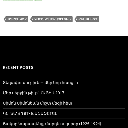
ԱՊՐԻԼ 2017
ԿԱՐԻՆԷ ՄԻՔԱՅԷԼԵԱՆ
ՀԱՄԱՍՏԵՂ
RECENT POSTS
Տեղափոխութիւն — մեր նոր հասցէն
Մեր վերջին թիւը՝ ՄԱՅԻՍ 2017
Սիմոն Սիմոնեան միշտ մեզի հետ
ԿԸ ԽՆԴՐՈՒԻ ԽԱՉԱՁԵՒԵԼ
Յակոբ Կարապենց, մարդն ու գործը (1925-1994)