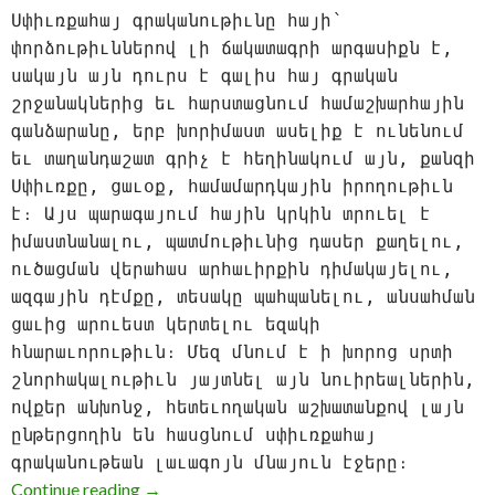
Սփիւռքահայ գրականութիւնը հայի՝
փորձութիւններով լի ճակատագրի արգասիքն է,
սակայն այն դուրս է գալիս հայ գրական
շրջանակներից եւ հարստացնում համաշխարհային
գանձարանը, երբ խորիմաստ ասելիք է ունենում
եւ տաղանդաշատ գրիչ է հեղինակում այն, քանզի
Սփիւռքը, ցաւօք, համամարդկային իրողութիւն
է։ Այս պարագայում հային կրկին տրուել է
իմաստնանալու, պատմութիւնից դասեր քաղելու,
ուծացման վերահաս արհաւիրքին դիմակայելու,
ազգային դէմքը, տեսակը պահպանելու, անսահման
ցաւից արուեստ կերտելու եզակի
հնարաւորութիւն։ Մեզ մնում է ի խորոց սրտի
շնորհակալութիւն յայտնել այն նուիրեալներին,
ովքեր անխոնջ, հետեւողական աշխատանքով լայն
ընթերցողին են հասցնում սփիւռքահայ
գրականութեան լաւագոյն մնայուն էջերը։
ՀԱՄԱՍՏԵՂԻ ԽՕՍՔԱՐՈՒԵՍՏԸ
Continue reading
→