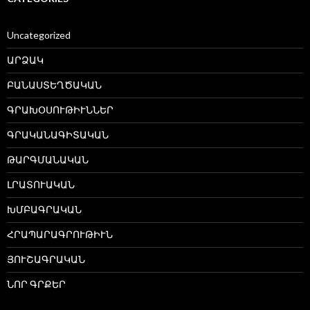
Uncategorized
ԱՐՁԱԿ
ԲԱՆԱՍՏԵՂԾԱԿԱՆ
ԳՐԱԽՕՍՈՒԹԻՒՆՆԵՐ
ԳՐԱԿԱՆԱԳԻՏԱԿԱՆ
ԹԱՐԳՄԱՆԱԿԱՆ
ԼՐԱՏՈՒԱԿԱՆ
ԽՄԲԱԳՐԱԿԱՆ
ՀՐԱՊԱՐԱԳՐՈՒԹԻՒՆ
ՅՈՒՇԱԳՐԱԿԱՆ
ՆՈՐ ԳՐՔԵՐ