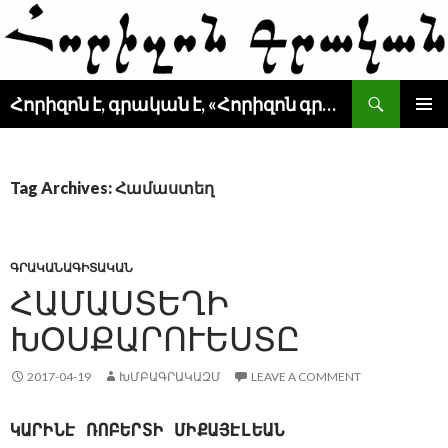
Search
Հորիզոն է, գրական է, «Հորիզոն գրական» է
SKIP
PRIMAR
TO
MENU
CONTENT
Tag Archives: Համաստեղ
ԳՐԱԿԱՆԱԳԻՏԱԿԱՆ
ՀԱՄԱՍՏԵՂԻ
ԽՕՍՔԱՐՈՒԵՍՏԸ
2017-04-19
ԽՄԲԱԳՐԱԿԱԶՄ
LEAVE A COMMENT
ԿԱՐԻՆԷ ՌՈԲԵՐՏԻ ՄԻՔԱՅԷԼԵԱՆ