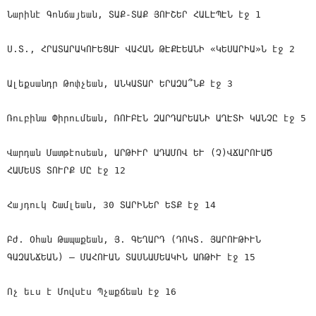
Նարինէ Գոնճայեան, ՏԱՔ-ՏԱՔ ՅՈՒՇԵՐ ՀԱԼԷՊԷՆ էջ 1
Ս.Տ., ՀՐԱՏԱՐԱԿՈՒԵՑԱՒ ՎԱՀԱՆ ԹԷՔԷԵԱՆԻ «ԿԵՍԱՐԻԱ»Ն էջ 2
Ալեքսանդր Թոփչեան, ԱՆԿԱՏԱՐ ԵՐԱԶԱ՞ՆՔ էջ 3
Ռուբինա Փիրումեան, ՌՈՒԲԷՆ ԶԱՐԴԱՐԵԱՆԻ ԱՂԷՏԻ ԿԱՆՉԸ էջ 5
Վարդան Մատթէոսեան, ԱՐԹԻՒՐ ԱԴԱՄՈՎ ԵՒ (Չ)ՎՃԱՐՈՒԱԾ
ՀԱՄԵՍՏ ՏՈՒՐՔ ՄԸ էջ 12
Հայդուկ Շամլեան, 30 ՏԱՐԻՆԵՐ ԵՏՔ էջ 14
Բժ. Օհան Թապաքեան, Յ. ԳԵՂԱՐԴ (ԴՈԿՏ. ՅԱՐՈՒԹԻՒՆ
ԳԱԶԱՆՃԵԱՆ) — ՄԱՀՈՒԱՆ ՏԱՍՆԱՄԵԱԿԻՆ ԱՌԹԻՒ էջ 15
Ոչ եւս է Մովսէս Պչաքճեան էջ 16