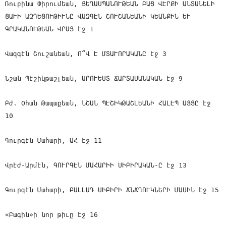
Ռուբինա Փիրումեան, ՑԵՂԱՍՊԱՆՈՒԹԵԱՆ ԲԱՑ ՎԷՐՔԻ ԱՆՏԱՆԵԼԻ
ՑԱՒԻ ԱԶԴԵՑՈՒԹԻՒՆԸ ՎԱԶԳԷՆ ՇՈՒՇԱՆԵԱՆԻ ԿԵԱՆՔԻՆ ԵՒ
ԳՐԱԿԱՆՈՒԹԵԱՆ ՎՐԱՅ էջ 1
Վազգէն Շուշանեան, Ո՞Վ Է ՄՏԱՒՈՐԱԿԱՆԸ էջ 3
Նշան Պէշիկթաշլեան, ԱՐՈՒԵՍՏ ՃԱՐՏԱՍԱՆԱԿԱՆ էջ 9
Բժ. Օհան Թապաքեան, ՆՇԱՆ ՊԷՇԻԿԹԱՇԼԵԱՆԻ ՀԱԼԷՊ ԱՅՑԸ էջ
10
Գուրգէն Մահարի, ԱՀ էջ 11
Վրէժ-Արմէն, ԳՈՒՐԳԷՆ ՄԱՀԱՐԻԻ ՍԻԲԻՐԱԿԱՆ-Ը էջ 13
Գուրգէն Մահարի, ԲԱԼԼԱԴ ՍԻԲԻՐԻ ՃՆՃՂՈՒԿՆԵՐԻ ՄԱՍԻՆ էջ 15
«Բագին»ի նոր թիւը էջ 16