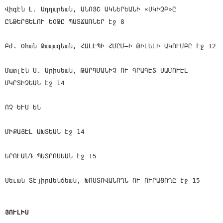
Վիգէն Լ. Ադդարեան, ԱՆՈՅՇ ԱԿՆԵՐԵԱՆԻ «ՍԿԻԶԲ»Ը
ԸՆԹԵՐՑԵԼՈՒ ԵՕԹԸ ՊԱՏՃԱՌՆԵՐ էջ 8
Բժ. Օհան Թապագեան, ՀԱԼԷՊԻ ՀՄԸՄ—Ի ԹԻԼԵԼԻ ԱԿՈՒՄԲԸ էջ 12
Մատլէն Ս. Արիսեան, ԹԱՐԳՄԱՆԻՉ ՈՒ ԳՐԱԳԷՏ ՍԱՄՈՒԷԼ
ՄԿՐՏԻՉԵԱՆ էջ 14
ՈՉ ԵՒՍ ԵՆ
ՄԻՔԱՅԷԼ ԱԽՏԵԱՆ էջ 14
ԵՐՈՒԱՆԴ ՊԵՏՐՈՍԵԱՆ էջ 15
Սեւան Տէյիրմենճեան, ԽՈՍՏՈՎԱՆՈՂՆ ՈՒ ՈՒՐԱՑՈՂԸ էջ 15
ՅՈՒԼԻՍ