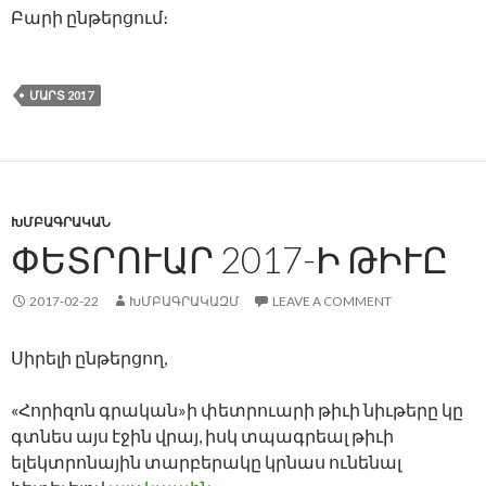
Բարի ընթերցում։
ՄԱՐՏ 2017
ԽՄԲԱԳՐԱԿԱՆ
ՓԵՏՐՈՒԱՐ 2017-Ի ԹԻՒԸ
2017-02-22
ԽՄԲԱԳՐԱԿԱԶՄ
LEAVE A COMMENT
Սիրելի ընթերցող,
«Հորիզոն գրական»ի փետրուարի թիւի նիւթերը կը
գտնես այս էջին վրայ, իսկ տպագրեալ թիւի
ելեկտրոնային տարբերակը կրնաս ունենալ