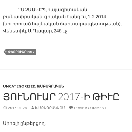
— ԲԱԶՄԱՎԷՊ, հայագիտական-
բանասիրական-գրական հանդէս, 1-2 2014
(նուիրուած հայկական ճարտարապետութեան),
Վենետիկ, Ս. Ղազար, 248 էջ
ՓԵՏՐՈՒԱՐ 2017
UNCATEGORIZED
,
ԽՄԲԱԳՐԱԿԱՆ
ՅՈՒՆՈՒԱՐ 2017-Ի ԹԻՒԸ
2017-01-28
ԽՄԲԱԳՐԱԿԱԶՄ
LEAVE A COMMENT
Սիրելի ընթերցող,