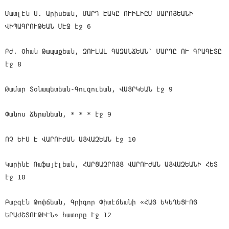
Մատլէն Ս. Արիսեան, ՄԱՐԴ ԷԱԿԸ ՈՒԻԼԻԸՄ ՍԱՐՈՅԵԱՆԻ
ՎԻՊԱԳՐՈՒԹԵԱՆ ՄԷՋ էջ 6
Բժ. Օհան Թապաքեան, ԶՈՒԼԱԼ ԳԱԶԱՆՃԵԱՆ՝ ՄԱՐԴԸ ՈՒ ԳՐԱԳԷՏԸ
էջ 8
Թամար Տօնապետեան-Գուզուեան, ՎԱՅՐԿԵԱՆ էջ 9
Փանոս Ճերանեան, * * * էջ 9
ՈՉ ԵՒՍ Է ՎԱՐՈՒԺԱՆ ԱՅՎԱԶԵԱՆ էջ 10
Կարինէ Ռաֆայէլեան, ՀԱՐՑԱԶՐՈՅՑ ՎԱՐՈՒԺԱՆ ԱՅՎԱԶԵԱՆԻ ՀԵՏ
էջ 10
Բաբգէն Թոփճեան, Գրիգոր Փիտէճեանի «ՀԱՅ ԵԿԵՂԵՑՒՈՅ
ԵՐԱԺՇՏՈՒԹԻՒՆ» հատորը էջ 12