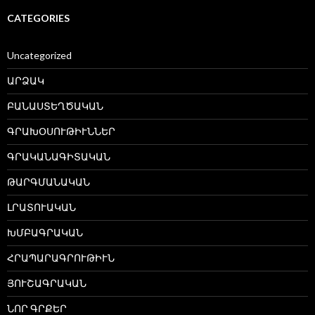
CATEGORIES
Uncategorized
ԱՐՁԱԿ
ԲԱՆԱՍՏԵՂԾԱԿԱՆ
ԳՐԱԽՕՍՈՒԹԻՒՆՆԵՐ
ԳՐԱԿԱՆԱԳԻՏԱԿԱՆ
ԹԱՐԳՄԱՆԱԿԱՆ
ԼՐԱՏՈՒԱԿԱՆ
ԽՄԲԱԳՐԱԿԱՆ
ՀՐԱՊԱՐԱԳՐՈՒԹԻՒՆ
ՅՈՒՇԱԳՐԱԿԱՆ
ՆՈՐ ԳՐՔԵՐ