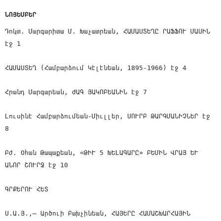
ՆՈՅԵՄԲԵՐ
Դոկտ. Մարգարիտա Մ. Խաչատրեան, ՀԱՄԱՍՏԵՂԸ ՐԱՖՖՈՒ ՄԱՍԻՆ
էջ 1
ՀԱՄԱՍՏԵՂ (Համբարձում Կէլէնեան, 1895-1966) էջ 4
Հրանդ Մարգարեան, ԺԱԳ ՅԱԿՈԲԵԱՆԻՆ էջ 7
Լուսինէ Համբարձումեան-Միւլլեր, ՍՈՒՐԲ ԹԱՐԳՄԱՆԻՉՆԵՐ էջ
8
Բժ. Օհան Թապաքեան, «ԹԻՒ 5 ԽԵԼԱԳԱՐԸ» ԲԵՄԻՆ ՎՐԱՅ ԵՒ
ԱՆՈՐ ՇՈՒՐՋ էջ 10
ԳՐՔԵՐՈՒ ՀԵՏ
Ս.Ա.Յ.,— Արծուի Բախչինեան, ՀԱՅԵՐԸ ՀԱՄԱՇԽԱՐՀԱՅԻՆ