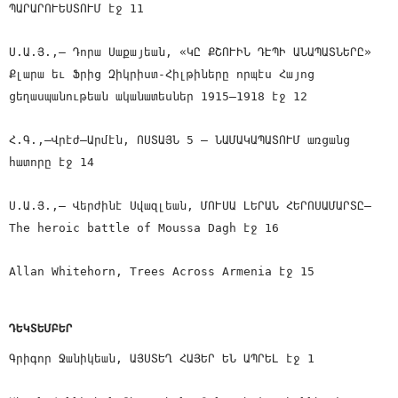
ՊԱՐԱՐՈՒԵՍՏՈՒՄ էջ 11
Ս.Ա.Յ.,— Դորա Սաքայեան, «ԿԸ ՔՇՈՒԻՆ ԴԷՊԻ ԱՆԱՊԱՏՆԵՐԸ»
Քլարա եւ Ֆրից Զիկրիստ-Հիլթիները որպէս Հայոց
ցեղասպանութեան ականատեսներ 1915—1918 էջ 12
Հ.Գ.,—Վրէժ—Արմէն, ՈՍՏԱՅՆ 5 — ՆԱՄԱԿԱՊԱՏՈՒՄ առցանց
հատորը էջ 14
Ս.Ա.Յ.,— Վերժինէ Սվազլեան, ՄՈՒՍԱ ԼԵՐԱՆ ՀԵՐՈՍԱՄԱՐՏԸ—
The heroic battle of Moussa Dagh էջ 16
Allan Whitehorn, Trees Across Armenia էջ 15
ԴԵԿՏԵՄԲԵՐ
Գրիգոր Ջանիկեան, ԱՅՍՏԵՂ ՀԱՅԵՐ ԵՆ ԱՊՐԵԼ էջ 1