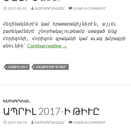
2017-05-23
ԽՄԲԱԳՐԱԿԱԶՄ
LEAVE A COMMENT
Հեղինակներէն կամ հրատարակիչներէն, այլեւ
բարեկամներէ շնորհակալութեամբ ստացած ենք
Հորիզոնի, Հորիզոն գրականի կամ աւագ խմբագրի
ՍՏԱՑՈՒԱԾ ԳՐՔԵՐ — ՄԱՅԻՍ 
Continue reading
→
անունին՝
ՄԱՅԻՍ 2017
ՍՏԱՑՈՒԱԾ ԳՐՔԵՐ
ԽՄԲԱԳՐԱԿԱՆ
ԱՊՐԻԼ 2017-Ի ԹԻՒԸ
2017-04-19
ԽՄԲԱԳՐԱԿԱԶՄ
LEAVE A COMMENT