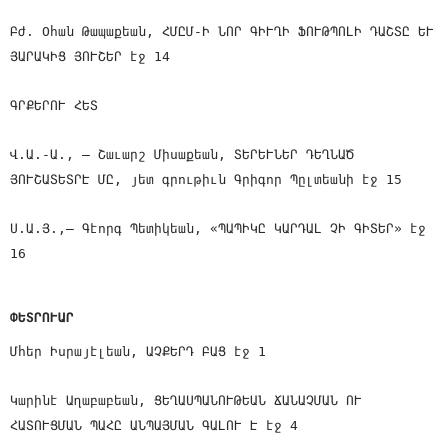
Բժ. Օհան Թապաքեան, ՀՄԸՄ-Ի ՆՈՐ ԳԻՒՂԻ ՖՈՒԹՊՈԼԻ ԴԱՇՏԸ ԵՒ
ՅԱՐԱԿԻՑ ՅՈՒՇԵՐ էջ 14
ԳՐՔԵՐՈՒ ՀԵՏ
Վ.Ա.-Ա., — Շաւարշ Միսաքեան, ՏԵՐԵՒՆԵՐ ԴԵՂՆԱԾ
ՅՈՒՇԱՏԵՏՐԷ ՄԸ, յետ գրութիւն Գրիգոր Պըլտեանի էջ 15
Ս.Ա.Յ.,— Գէորգ Պետիկեան, «ՊԱՊԻԿԸ ԿԱՐԴԱԼ ՉԻ ԳԻՏԵՐ» էջ
16
ՓԵՏՐՈՒԱՐ
Մհեր Իսրայէլեան, ԱՉՔԵՐԴ ԲԱՑ էջ 1
Կարինէ Աղաբաբեան, ՑԵՂԱՍՊԱՆՈՒԹԵԱՆ ՃԱՆԱՉՄԱՆ ՈՒ
ՀԱՏՈՒՑՄԱՆ ՊԱՀԸ ԱՆՊԱՅՄԱՆ ԳԱԼՈՒ Է էջ 4