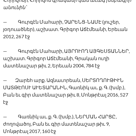
անունին՝
— Գուրգէն Մահարի, ՉԱՐԵՆՑ-ՆԱՄԷ (յուշեր,
յօդուածներ), աշխատ. Գրիգոր Աճէմեանի, Երեւան
2012, 267 էջ
— Գուրգէն Մահարի, ԱՅՐՈՒՈՂ ԱՅԳԵՍՏԱՆՆԵՐ,
աշխատ. Գրիգոր Աճէմեանի, Գրական ուղի
մատենաշար թիւ 2, Երեւան 2004, 784 էջ
— Զարեհ արք. Ազնաւորեան, ՍԵՐՏՈՂՈՒԹԻՒՆ
ՄԱՏԹԷՈՍՒ ԱՒԵՏԱՐԱՆԻՆ, Գառնիկ աւ. ք. Գ. (խմբ.),
Բան եւ գիր մատենաշար թիւ 8, Մոնթրէալ 2016, 527
էջ
— Գառնիկ աւ. ք. Գ. (խմբ.), ՆԵՐՄԱՆ ՀԱՐՑԸ,
ժողովածոյ, Բան եւ գիր մատենաշար թիւ 9,
Մոնթրէալ 2017, 160 էջ