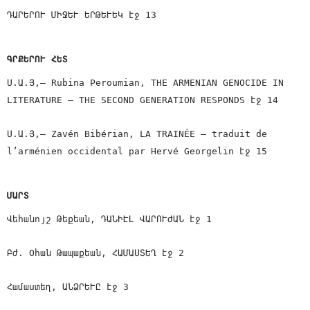
ԴԱՐԵՐՈՒ ՄԻՋԵՒ ԵՐԹԵՒԵԿ էջ 13
ԳՐՔԵՐՈՒ ՀԵՏ
Ս.Ա.Յ,— Rubina Peroumian, THE ARMENIAN GENOCIDE IN
LITERATURE – THE SECOND GENERATION RESPONDS էջ 14
Ս.Ա.Յ,— Zavén Bibérian, LA TRAINÉE — traduit de
l’arménien occidental par Hervé Georgelin էջ 15
ՄԱՐՏ
Վեհանոյշ Թեքեան, ԴԱՆԻԷԼ ՎԱՐՈՒԺԱՆ էջ 1
Բժ. Օհան Թապաքեան, ՀԱՄԱՍՏԵՂ էջ 2
Համաստեղ, ԱՆՁՐԵՒԸ էջ 3