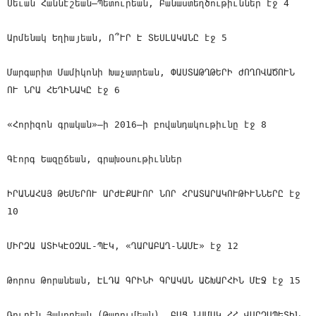
Սեւան Հաննէշեան—Պետուրեան, Բանաստեղծութիւններ էջ 4
Արմենակ Եղիայեան, Ո՞ՒՐ Է ՏԵՍԼԱԿԱՆԸ էջ 5
Մարգարիտ Մամիկոնի Խաչատրեան, ՓԱՍՏԱԹՂԹԵՐԻ ԺՈՂՈՎԱԾՈՒՆ
ՈՒ ՆՐԱ ՀԵՂԻՆԱԿԸ էջ 6
«Հորիզոն գրական»—ի 2016—ի բովանդակութիւնը էջ 8
Գէորգ Եազըճեան, գրախօսութիւններ
ԻՐԱՆԱՀԱՅ ԹԵՄԵՐՈՒ ԱՐԺԷՔԱՒՈՐ ՆՈՐ ՀՐԱՏԱՐԱԿՈՒԹԻՒՆՆԵՐԸ էջ
10
ՄԻՐԶԱ ԱՏԻԿԷՕԶԱԼ-ՊԷԿ, «ՂԱՐԱԲԱՂ-ՆԱՄԷ» էջ 12
Թորոս Թորանեան, ԷԼԴԱ ԳՐԻՆԻ ԳՐԱԿԱՆ ԱՇԽԱՐՀԻՆ ՄԷՋ էջ 15
Ռուբէն Յակոբեան (Թարումեան), ԲԱՑ ՆԱՄԱԿ ՀՀ ՎԱՐՉԱՊԵՏԻՆ