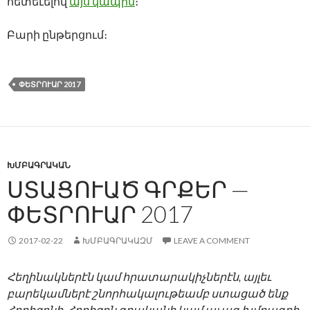
հետեւելով
այս կապին
։
Բարի ընթերցում։
ՓԵՏՐՈՒԱՐ 2017
ԽՄԲԱԳՐԱԿԱՆ
ՍՏԱՑՈՒԱԾ ԳՐՔԵՐ —
ՓԵՏՐՈՒԱՐ 2017
2017-02-22
ԽՄԲԱԳՐԱԿԱԶՄ
LEAVE A COMMENT
Հեղինակներէն կամ հրատարակիչներէն, այլեւ
բարեկամներէ շնորհակալութեամբ ստացած ենք
Հորիզոնի, Հորիզոն գրականի կամ աւագ խմբագրի