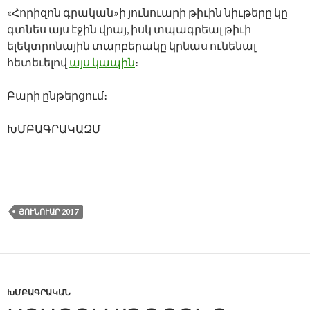
«Հորիզոն գրական»ի յունուարի թիւին նիւթերը կը
գտնես այս էջին վրայ, իսկ տպագրեալ թիւի
ելեկտրոնային տարբերակը կրնաս ունենալ
հետեւելով
այս կապին
։
Բարի ընթերցում։
ԽՄԲԱԳՐԱԿԱԶՄ
ՅՈՒՆՈՒԱՐ 2017
ԽՄԲԱԳՐԱԿԱՆ