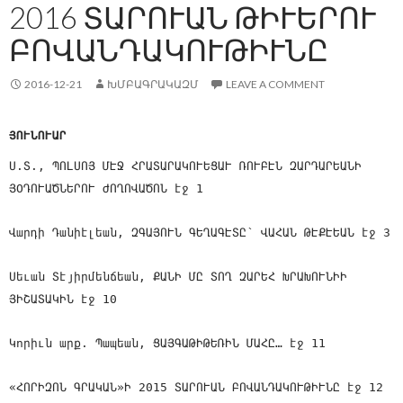
2016 ՏԱՐՈՒԱՆ ԹԻՒԵՐՈՒ
ԲՈՎԱՆԴԱԿՈՒԹԻՒՆԸ
2016-12-21
ԽՄԲԱԳՐԱԿԱԶՄ
LEAVE A COMMENT
ՅՈՒՆՈՒԱՐ
Ս.Տ., ՊՈԼՍՈՅ ՄԷՋ ՀՐԱՏԱՐԱԿՈՒԵՑԱՒ ՌՈՒԲԷՆ ԶԱՐԴԱՐԵԱՆԻ
ՅՕԴՈՒԱԾՆԵՐՈՒ ԺՈՂՈՎԱԾՈՆ էջ 1
Վարդի Դանիէլեան, ԶԳԱՅՈՒՆ ԳԵՂԱԳԷՏԸ՝ ՎԱՀԱՆ ԹԷՔԷԵԱՆ էջ 3
Սեւան Տէյիրմենճեան, ՔԱՆԻ ՄԸ ՏՈՂ ԶԱՐԵՀ ԽՐԱԽՈՒՆԻԻ
ՅԻՇԱՏԱԿԻՆ էջ 10
Կորիւն արք. Պապեան, ՑԱՅԳԱԹԻԹԵՌԻՆ ՄԱՀԸ… էջ 11
«ՀՈՐԻԶՈՆ ԳՐԱԿԱՆ»Ի 2015 ՏԱՐՈՒԱՆ ԲՈՎԱՆԴԱԿՈՒԹԻՒՆԸ էջ 12