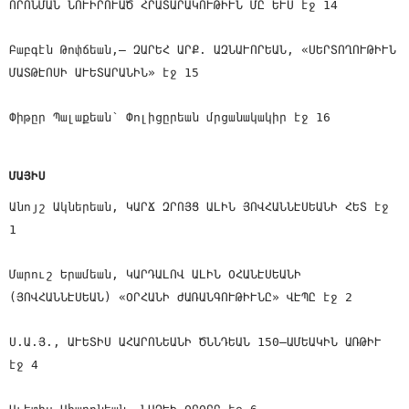
ՈՐՈՆՄԱՆ ՆՈՒԻՐՈՒԱԾ ՀՐԱՏԱՐԱԿՈՒԹԻՒՆ ՄԸ ԵՒՍ էջ 14
Բաբգէն Թոփճեան,— ԶԱՐԵՀ ԱՐՔ. ԱԶՆԱՒՈՐԵԱՆ, «ՍԵՐՏՈՂՈՒԹԻՒՆ
ՄԱՏԹԷՈՍԻ ԱՒԵՏԱՐԱՆԻՆ» էջ 15
Փիթըր Պալաքեան՝ Փոլիցըրեան մրցանակակիր էջ 16
ՄԱՅԻՍ
Անոյշ Ակներեան, ԿԱՐՃ ԶՐՈՅՑ ԱԼԻՆ ՅՈՎՀԱՆՆԷՍԵԱՆԻ ՀԵՏ էջ
1
Մարուշ Երամեան, ԿԱՐԴԱԼՈՎ ԱԼԻՆ ՕՀԱՆԷՍԵԱՆԻ
(ՅՈՎՀԱՆՆԷՍԵԱՆ) «ՕՐՀԱՆԻ ԺԱՌԱՆԳՈՒԹԻՒՆԸ» ՎԷՊԸ էջ 2
Ս.Ա.Յ., ԱՒԵՏԻՍ ԱՀԱՐՈՆԵԱՆԻ ԾՆՆԴԵԱՆ 150—ԱՄԵԱԿԻՆ ԱՌԹԻՒ
էջ 4