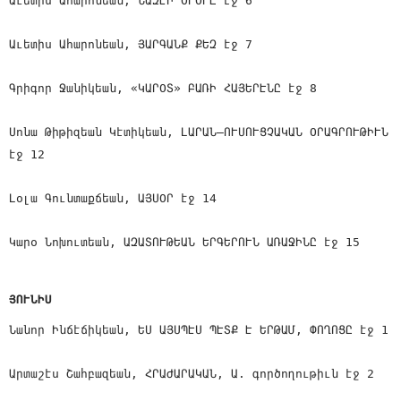
Աւետիս Ահարոնեան, ՆԱԶԷԻ ՕՐՕՐԸ էջ 6
Աւետիս Ահարոնեան, ՅԱՐԳԱՆՔ ՔԵԶ էջ 7
Գրիգոր Ջանիկեան, «ԿԱՐՕՏ» ԲԱՌԻ ՀԱՅԵՐԷՆԸ էջ 8
Սոնա Թիթիզեան Կէտիկեան, ԼԱՐԱՆ—ՈՒՍՈՒՑՉԱԿԱՆ ՕՐԱԳՐՈՒԹԻՒՆ
էջ 12
Լօլա Գունտաքճեան, ԱՅՍՕՐ էջ 14
Կարօ Նոխուտեան, ԱԶԱՏՈՒԹԵԱՆ ԵՐԳԵՐՈՒՆ ԱՌԱՋԻՆԸ էջ 15
ՅՈՒՆԻՍ
Նանոր Ինճէճիկեան, ԵՍ ԱՅՍՊԷՍ ՊԷՏՔ Է ԵՐԹԱՄ, ՓՈՂՈՑԸ էջ 1
Արտաշէս Շահբազեան, ՀՐԱԺԱՐԱԿԱՆ, Ա. գործողութիւն էջ 2