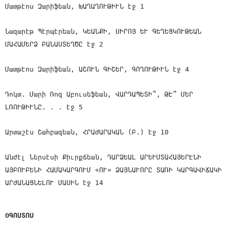
Մատթէոս Զարիֆեան, ԽԱՂԱՂՈՒԹԻՒՆ էջ 1
Նազարէթ Պէրպէրեան, ԿԵԱՆՔԻ, ՍԻՐՈՅ ԵՒ ԳԵՂԵՑԿՈՒԹԵԱՆ
ՄԱՀԱՄԵՐՁ ԲԱՆԱՍՏԵՂԾԸ էջ 2
Մատթէոս Զարիֆեան, ԱՇՈՒՆ ԳԻՇԵՐ, ԳՈՂՈՒԹԻՒՆ էջ 4
Դոկտ. Մարի Ռոզ Աբուսեֆեան, ՎԱՐԴԱՊԵՏԻ՞, ԹԷ՞ ՄԵՐ
ԼՌՈՒԹԻՒՆԸ. . . էջ 5
Արտաշէս Շահբազեան, ՀՐԱԺԱՐԱԿԱՆ (Բ.) էջ 10
Անժէլ Ներսէսի Քիւրքճեան, ԴԱՐՁԵԱԼ ԱՐԵՒՄՏԱՀԱՅԵՐԷՆԻ
ԱՅԲՈՒԲԵՆԻ ՀԱՄԱԿԱՐԳՈՒՄ «ՈՒ» ՁԱՅՆԱՒՈՐԸ ՏԱՌԻ ԿԱՐԳԱՎԻՃԱԿԻ
ԱՐԺԱՆԱՑՆԵԼՈՒ ՄԱՍԻՆ էջ 14
ՕԳՈՍՏՈՍ