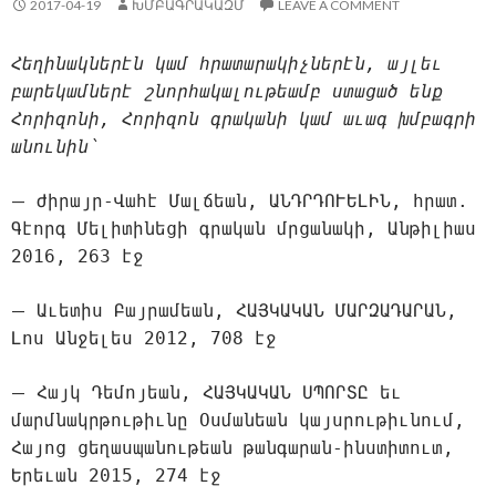
2017-04-19
ԽՄԲԱԳՐԱԿԱԶՄ
LEAVE A COMMENT
Հեղինակներէն կամ հրատարակիչներէն, այլեւ
բարեկամներէ շնորհակալութեամբ ստացած ենք
Հորիզոնի, Հորիզոն գրականի կամ աւագ խմբագրի
անունին՝
—
Ժիրայր-Վահէ Մալճեան, ԱՆԴՐԴՈՒԵԼԻՆ, հրատ.
Գէորգ Մելիտինեցի գրական մրցանակի, Անթիլիաս
2016, 263 էջ
—
Աւետիս Բայրամեան, ՀԱՅԿԱԿԱՆ ՄԱՐԶԱԴԱՐԱՆ,
Լոս Անջելես 2012, 708 էջ
—
Հայկ Դեմոյեան, ՀԱՅԿԱԿԱՆ ՍՊՈՐՏԸ եւ
մարմնակրթութիւնը Օսմանեան կայսրութիւնում,
Հայոց ցեղասպանութեան թանգարան-ինստիտուտ,
Երեւան 2015, 274 էջ