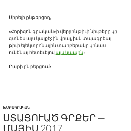
Սիրելի ընթերցող,
«Հորիզոն գրական»ի վերջին թիւի նիւթերը կը
գտնես այս կայքէջին վրայ, իսկ տպագրեալ
թիւի ելեկտրոնային տարբերակը կրնաս
ունենալ հետեւելով
այս կապին
։
Բարի ընթերցում։
ԽՄԲԱԳՐԱԿԱՆ
ՍՏԱՑՈՒԱԾ ԳՐՔԵՐ —
ՄԱՅԻՍ 2017