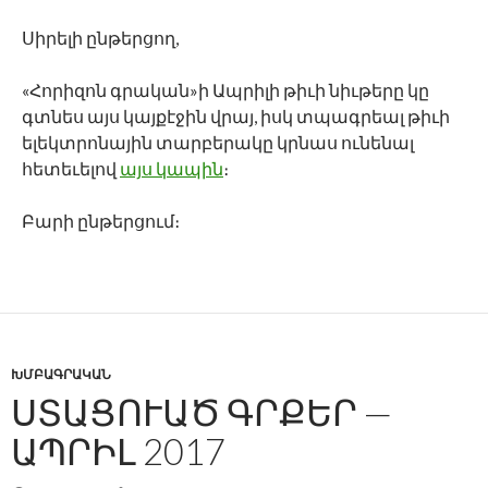
Սիրելի ընթերցող,
«Հորիզոն գրական»ի Ապրիլի թիւի նիւթերը կը
գտնես այս կայքէջին վրայ, իսկ տպագրեալ թիւի
ելեկտրոնային տարբերակը կրնաս ունենալ
հետեւելով
այս կապին
։
Բարի ընթերցում։
ԽՄԲԱԳՐԱԿԱՆ
ՍՏԱՑՈՒԱԾ ԳՐՔԵՐ —
ԱՊՐԻԼ 2017