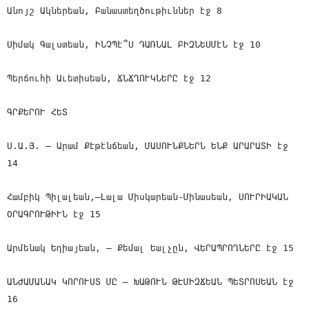
Անոյշ Ակներեան, Բանաստեղծութիւններ էջ 8
Սիմակ Գալստեան, ԻՆՉՊէ՞Ս ԴԱՌՆԱԼ ԲԻԶՆԵՍՄէՆ էջ 10
Պերճուհի Աւետիսեան, ՃՆՃՂՈՒԿՆԵՐԸ էջ 12
ԳՐՔԵՐՈՒ ՀԵՏ
Ս.Ա.Յ. — Արամ Քէթէնճեան, ՄԱՍՈՒՆՔՆԵՐՆ ԵՆՔ ԱՐԱՐԱՏԻ էջ
14
Համբիկ Պիլալեան,—Լալա Միսկարեան-Մինասեան, ՍՈՒՐԻԱԿԱՆ
ՕՐԱԳՐՈՒԹԻՒՆ էջ 15
Արմենակ Եղիայեան, — Քեմալ Եալչըն, ՎԵՐԱՊՐՈՂՆԵՐԸ էջ 15
ԱՆԺԱՄԱՆԱԿ ԿՈՐՈՒՍՏ ՄԸ — ԽԱԹՈՒՆ ԹԷՄԻԶՃԵԱՆ ՊԵՏՐՈՍԵԱՆ էջ
16