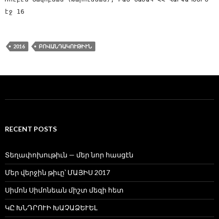
էջ 16
2016
ԲՈՎԱՆԴԱԿՈՒԹԻՒՆ
RECENT POSTS
Տեղափոխութիւն — մեր նոր հասցէն
Մեր վերջին թիւը՝ ՄԱՅԻՍ 2017
Սիմոն Սիմոնեան միշտ մեզի հետ
ԿԸ ԽՆԴՐՈՒԻ ԽԱՉԱՁԵՒԵԼ