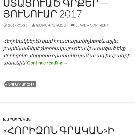
ՍՏԱՑՈՒԱԾ ԳՐՔԵՐ —
ՅՈՒՆՈՒԱՐ 2017
2017-01-28
ԽՄԲԱԳՐԱԿԱԶՄ
LEAVE A COMMENT
Հեղինակներէն կամ հրատարակիչներէն, այլեւ
բարեկամներէ շնորհակալութեամբ ստացած ենք
Հորիզոնի, Հորիզոն գրականի կամ աւագ խմբագրի
ՍՏԱՑՈՒԱԾ ԳՐՔԵՐ — ՅՈՒՆՈՒ
անունին՝
Continue reading
→
ՅՈՒՆՈՒԱՐ 2017
ԽՄԲԱԳՐԱԿԱՆ
«ՀՈՐԻԶՈՆ ԳՐԱԿԱՆ»Ի