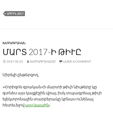
ԱՊՐԻԼ 2017
ԽՄԲԱԳՐԱԿԱՆ
ՄԱՐՏ 2017-Ի ԹԻՒԸ
2017-03-23
ԽՄԲԱԳՐԱԿԱԶՄ
LEAVE A COMMENT
Սիրելի ընթերցող,
«Հորիզոն գրական»ի մարտի թիւի նիւթերը կը
գտնես այս կայքէջին վրայ, իսկ տպագրեալ թիւի
ելեկտրոնային տարբերակը կրնաս ունենալ
հետեւելով
այս կապին
։