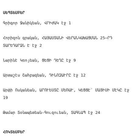
ՍԵՊՏԵՄԲԵՐ
Գրիգոր Ջանիկեան, ՎՐԻԺԱԿ էջ 1
Հորիզոն գրական, ՀԱՅԱՍՏԱՆԻ ՎԵՐԱՆԿԱԽԱՑՄԱՆ 25—ՐԴ
ՏԱՐԵԴԱՐՁՆ Է էջ 2
Նարինէ Կռոյեան, ՑԵՑԻ ԴԵՂԸ էջ 9
Արտաշէս Շահբազեան, ԴԻՆՈԶԱՒՐԸ էջ 12
Արփի Ոսկանեան, ԱՐՈՒԵՍՏԸ ՄԵՌԱՒ, ԿԵՑՑԷ՛ ՄԱՅԻՍԻ ՄԷԿԸ էջ
19
Թամար Տօնապետեան-Գուզուեան, ՏԱԳՆԱՊ էջ 24
ՀՈԿՏԵՄԲԵՐ