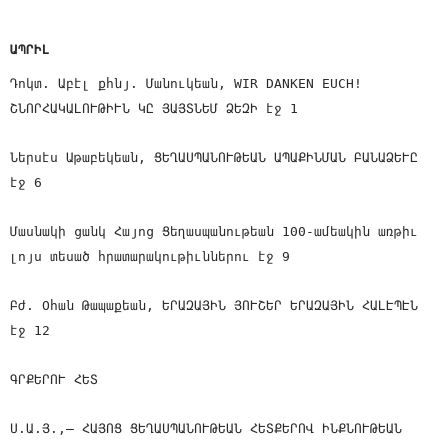
ԱՊՐԻԼ
Դոկտ. Աբէլ քհնյ. Մանուկեան, WIR DANKEN EUCH!
ՇՆՈՐՀԱԿԱԼՈՒԹԻՒՆ ԿԸ ՅԱՅՏՆԵՄ ՁԵԶԻ էջ 1
Ներսէս Աթաբեկեան, ՑԵՂԱՍՊԱՆՈՒԹԵԱՆ ԱՊԱՔԻՆՄԱՆ ԲԱՆԱՁԵՒԸ
էջ 6
Մասնակի ցանկ Հայոց Ցեղասպանութեան 100-ամեակին առթիւ
լոյս տեսած հրատարակութիւններու էջ 9
Բժ. Օհան Թապաքեան, ԵՐԱԶԱՅԻՆ ՅՈՒՇԵՐ ԵՐԱԶԱՅԻՆ ՀԱԼԷՊԷՆ
էջ 12
ԳՐՔԵՐՈՒ ՀԵՏ
Ս.Ա.Յ.,— ՀԱՅՈՑ ՑԵՂԱՍՊԱՆՈՒԹԵԱՆ ՀԵՏՔԵՐՈՎ ԻՆՔՆՈՒԹԵԱՆ