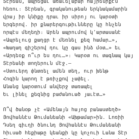
Տէրեան, ապրեցաւ առաւելաբար հայրենիքէն
հեռու։ Տէրեան, գրականութեան երկնակամարին
վրայ իր կնիքը դրաւ իր սիրոյ ու կարօտի
երգերով. իր քնարերգութիւնները կը հնչեն
որպէս մեղեդի։ Արեն ապրումով կ՚արտասանէ
«Ապրելուց քաղցր է մեռնել քեզ համար…»,
«Խաղաղ գիշերով դու կը գաս ինձ մօտ…» եւ
«Արդեօք ո՞ւր ես դու…»։ Կարօտ ու տագնապ կայ
Տէրեանի տողերուն մէջ.—
«Ստուերդ փնտռել ամեն տեղ, ուր խենթ
Հոգին կարող է թռիչքով չափել.
Անանց կարօտում անվերջ տառապել
Եւ լինել քեզնից բաժանուած յաւէտ…»
Ո՞վ ծանօթ չէ «Ամենայն հայոց բանաստեղծ»
Յովհաննէս Թումանեանի «Ախթամար»ին. Լոռիի
Դսեղ գիւղի ծնունդ Յովհաննէս Թումանեանի
հիւսած հեքիաթը կեանքի կը կոչուի Լանա Տէր