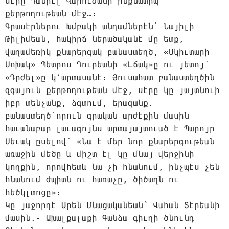
սէրը Դանիէլ Վարուժանի ինքնատիպ
քերթողութեան մէջ…։
Գրասէրներու Խմբակի անդամներէն՝ Նայիլի
Թիլիմեան, հակիրճ ներածականէ մը ետք,
վաղամեռիկ քնարերգակ բանաստեղծ, «Սկիւտարի
Սոխակ» Պետրոս Դուրեանի «Լճակ»ը ու յետոյ՝
«Դրժել»ը կ՚արտասանէ։ Յուսահատ բանաստեղծին
զգայուն քերթողութեան մէջ, սէրը կը յայտնուի
իբր տենչանք, ձգտում, երազանք.
բանաստեղծ՝որուն գրական արժէքին մասին
հաւանաբար լաւագոյնս արտայայտուած է Պարոյր
Սեւակ ըսելով՝ «Նա է մեր նոր քնարերգութեան
առաջին մեծը և միշտ էլ կը մնայ վերջինի
կողքին, որովհետև նա չի հնանում, ինչպէս չեն
հնանում ժպիտն ու հառաչը, ծիծաղն ու
հեծկլտոցը»։
Կը յաջորդէ Արեն Մնացականեան՝ Վահան Տէրեանի
մասին.- Ախալքալաքի Գանձա գիւղի ծնունդ