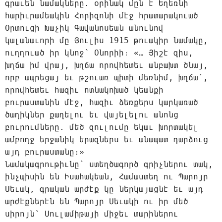
գրաւեն նամակները. օրինակ մըն է Եղեռնի
հարիւրամեակին Հորիզոնի մէջ հրատարակուած
Օրտուցի Խաչիկ Գավանոսեան անունով
կալանաւորի մը Յուլիս 1915 թուակիր նամակը,
ուղղուած իր կնոջ՝ Օնորիի։ «… Յիշէ զիս,
խղճա իմ վրայ, խղճա որովհետեւ անբախտ ծնայ,
որբ ապրեցայ եւ թշուառ պիտի մեռնիմ, խղճա՛,
որովհետեւ հազիւ ոտնակոխած կեանքի
բուրաստանին մէջ, հազիւ ձեռքերս կարկառած
ծաղիկներ քաղելու եւ վայելելու անոնց
բուրումները. մեծ զուլումը եկաւ խորտակել
ամբողջ երջանիկ երազներս եւ անապատ դարձուց
այդ բուրաստանը։»
Նամակագրութիւնը՝ ստեղծագործ գրիչներու տակ,
ինչպիսին են Իսահակեան, Համաստեղ ու Պարոյր
Սեւակ, գրական արժէք կը ներկայացնէ եւ այդ
արժէքներէն են Պարոյր Սեւակի ու իր մեծ
սիրոյն՝ Սուլամիթայի միջեւ տարիներու