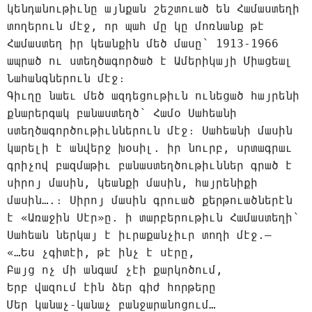
կենդանութիւնը այնքան շեշտուած են Համաստեղի
տողերուն մէջ, որ պահ մը կը մոռնանք թէ
Համաստեղ իր կեանքին մեծ մասը՝ 1913-1966
ապրած ու ստեղծագործած է Ամերիկայի Միացեալ
Նահանգներուն մէջ։
Գիւղը նաեւ մեծ ազդեցութիւն ունեցած հայրենի
քնարերգակ բանաստեղծ՝ Համօ Սահեանի
ստեղծագործութիւններուն մէջ։ Սահեանի մասին
կարելի է անվերջ խօսիլ. իր նուրբ, սրտագրաւ
գրիչով բազմաթիւ բանաստեղծութիւններ գրած է
սիրոյ մասին, կեանքի մասին, հայրենիքի
մասին….։ Սիրոյ մասին գրուած քերթուածներէն
է «Առաջին Սէր»ը. ի տարբերութիւն Համաստեղի՝
Սահեան ներկայ է իւրաքանչիւր տողի մէջ.—
«…Ես չգիտէի, թէ ինչ է սէրը,
Բայց ոչ մի անգամ չէի քարկոծում,
Երբ վազում էին ձեր գիժ հորթերը
Մեր կանաչ-կանաչ բանջարանոցում…