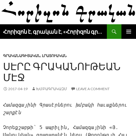
Search
Հորիզոն է, գրական է, «Հորիզոն գրական» է
SKIP
PRIMAR
TO
MENU
CONTENT
ԳՐԱԿԱՆԱԳԻՏԱԿԱՆ
,
ԼՐԱՏՈՒԱԿԱՆ
ՍԷՐԸ ԳՐԱԿԱՆՈՒԹԵԱՆ
ՄԷՋ
2017-04-19
ԽՄԲԱԳՐԱԿԱԶՄ
LEAVE A COMMENT
Համազգայինի Գրասէրներու խմբակի հաւաքներու
շարքէն
Չորեքշաբթի՝ 5 ապրիլին, Համազգայինի «Յ.
Մանուկեան» գրադարանէն ներս (Թորոնթոյի Հայ