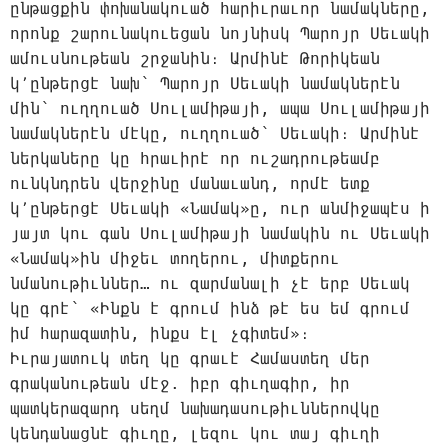
ընթացքին փոխանակուած հարիւրաւոր նամակները,
որոնք շարունակուեցան նոյնիսկ Պարոյր Սեւակի
ամուսնութեան շրջանին։ Արմինէ Թորիկեան
կ՚ընթերցէ նախ՝ Պարոյր Սեւակի նամակներէն
մին՝ ուղղուած Սուլամիթայի, ապա Սուլամիթայի
նամակներէն մէկը, ուղղուած՝ Սեւակի։ Արմինէ
ներկաները կը հրաւիրէ որ ուշադրութեամբ
ունկնդրեն վերջինը մանաւանդ, որմէ ետք
կ՚ընթերցէ Սեւակի «Նամակ»ը, ուր անմիջապէս ի
յայտ կու գան Սուլամիթայի նամակին ու Սեւակի
«Նամակ»ին միջեւ տողերու, միտքերու
նմանութիւններ… ու զարմանալի չէ երբ Սեւակ
կը գրէ՝ «Ինքն է գրում ինձ թէ ես եմ գրում
իմ հարազատին, ինքս էլ չգիտեմ»։
Իւրայատուկ տեղ կը գրաւէ Համաստեղ մեր
գրականութեան մէջ. իբր գիւղագիր, իր
պատկերազարդ սեղմ նախադասութիւններովկը
կենդանացնէ գիւղը, լեզու կու տայ գիւղի