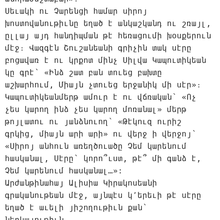
Սեւակի ու Չարենցի համար սիրոյ
խոստովանութիւնը եղած է անկաշկանդ ու շռայլ,
ըլլայ այդ հանդիպման թէ հեռացումի խօսքերուն
մէջ։ Վազգէն Շուշանեանի գրիչին տակ սէրը
բոցավառ է ու կրքոտ մինչ Սիլվա Կապուտիկեան
կը գրէ՝ «Ինձ շատ բան տուեց բախտը
աշխարհում, Միայն չտուեց երջանիկ մի սէր»։
Կապուտիկեանմերթ ամուր է ու վճռական՝ «Ոչ
չես կարող ինձ չես կարող մոռանալ» մերթ
թոյլատու ու յանձնուող՝ «Թէկուզ ուրիշ
գրկից, միայն արի արի» ու վերջ ի վերջոյ՝
«Սիրոյ անհուն առեղծուածը Չեմ կարենում
հասկանալ, Սէրը՝ կորո՞ւստ, թէ՞ մի գանձ է,
Չեմ կարենում հասկանալ…»:
Արժանթինահայ Ալիսիա Կիրակոսեանի
գրականութեան մէջ, այնպէս կ՚երեւի թէ սէրը
եղած է աւելի յիշողութիւն քան՝
ներկայութիւն.—