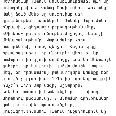
Պետրոսեանի յատուկ մեկնաբանութեամբ, պահ մը
փոխադրելով մեզ Վանայ Ծովի ափերը։ Քիչ անց,
Վանը ձգած մենք կը սուզուինք մեր
գրականութեան հսկաներէն՝ Դանիէլ Վարուժանի
ինքնատիպ, գեղապաշտ քերթողութեան մէջ,
«Սիրերգ» բանաստեղծութեանմիջոցով, Լանայի
մեկնաբանութեամբ։ Վարուժանիր չորս
հատորներով, որոնց վերջին՝ Հացին Երգը
հրատարակուեցաւ իր մահուընէ վերջ եւ կը
համարուի իր գլուխ գործոցը, Եղեռնի մեծագոյն
զոհերէն կը համարուի, յաճախ մտածել տալով
մեզ, թէ երեսնամեայ բանաստեղծին կեանքը եթէ
խլուած չըլլար իրմէ 1915-ին, արդեօք տակաւին
ինչե՜ր պիտի տար մեզի, աշխարհին։
Եղեռնի տառապալի հետեւանքներէն է սիրող
սիրտերու բաժանումը..։ Անհամար գրութիւններ
կան այս մասին. պատմուածքներ,
յուշագրութիւններ… յատուկ ուշադրութիւն կը