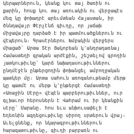
կերպարներուն, կեանք կու տայ ծառին ու
քարին, հոսք կու տայ առուակին ու վերջապէս
մեզ կը փոխադրէ արեւմտեան Հայաստան, իր
ծննդավայր Փէրչէնճ գիւղը, որ յաճախ
միջավայրը դարձած է իր պատմուածքներուն ու
վէպերուն։ Գրասէրներու Խմբակին վերջերս
միացած՝ Արտա Տէր Յակոբեան կ՚անդրադառնայ
Համաստեղի գրական արժէքին, շեշտելով գրողին
յատկութիւնը՝ կարճ նախադասութիւններու
ընդմէջէն ընթերցողին փոխանցել ամբողջական
պատկեր մը։ Արտա սահուն առոգանութեամբ մերթ
կը պատմէ ու մերթ կ՚ընթերցէ Համաստեղի
«Առաջին Սէրը» վէպէն պարբերութիւններ, ուր
գլխաւոր հերոսներն է Վահրամ ու իր կեանքին
սէրը՝ Մարանը. հոս եւս անխուսափելի է
Եղեռնին ազդեցութիւնը սիրող սրտերուն վրայ։
Աւելցնենք, որ նկարագրութիւններուն
հարազատութիւնը, գիւղի բարբառն ու