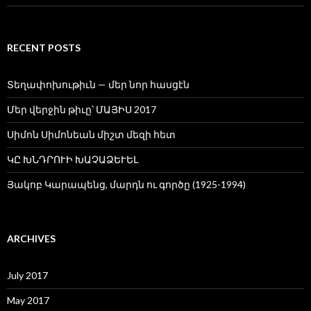
RECENT POSTS
Տեղափոխութիւն — մեր նոր հասցէն
Մեր վերջին թիւը՝ ՄԱՅԻՍ 2017
Սիմոն Սիմոնեան միշտ մեզի հետ
ԿԸ ԽՆԴՐՈՒԻ ԽԱՉԱՁԵՒԵԼ
Յակոբ Կարապենց, մարդն ու գործը (1925-1994)
ARCHIVES
July 2017
May 2017