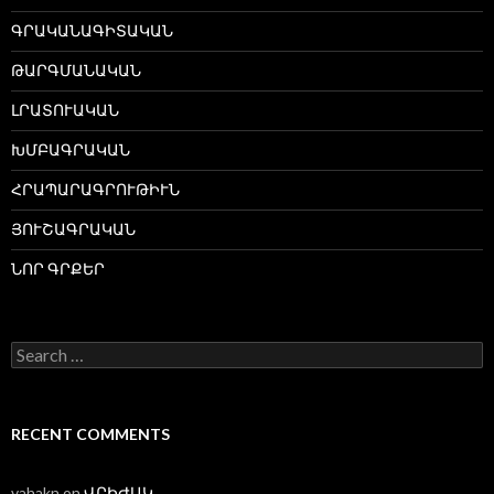
ԳՐԱԿԱՆԱԳԻՏԱԿԱՆ
ԹԱՐԳՄԱՆԱԿԱՆ
ԼՐԱՏՈՒԱԿԱՆ
ԽՄԲԱԳՐԱԿԱՆ
ՀՐԱՊԱՐԱԳՐՈՒԹԻՒՆ
ՅՈՒՇԱԳՐԱԿԱՆ
ՆՈՐ ԳՐՔԵՐ
Search
for:
RECENT COMMENTS
vahakn
on
ՎՐԻԺԱԿ