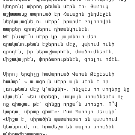
կեդրոն) տիրող թեման սէրն էր։ Յատուկ
աշխատանք տարուած էր Հաւաքին ընդմէջէն
ներկայացնելու սէրը՝ իրարմէ բոլորովին
տարբեր գրողներու դիտանկիւնէն։
Թէ ինչպէ՞ս սէրը կը յայտնուի մեր
գրականութեան էջերուն մէջ, կախում ունի
գրողէն, իր ներաշխարհէն, մտածումներէն,
միջավայրէն, փորձառութենէն, գրելու ոճէն…։
Սիրոյ երգիչը համարուած Վահան Թէքէեանի
համար՝ «լաւագոյն սէրը այն սէրն է որ
լռութեան մէջ կ՚անցնի». ինչպէս իր տողերը կը
վկայեն՝ «Ես սիրեցի, սակայն սիրածներէս ոչ
ոք գիտցաւ թէ՝ զինքը որքա՜ն սիրեցի. Ո՞վ
կարդալ սիրտը գիտէ»։ Ըստ Պարոյր Սեւակի՝
«Միշտ էլ սիրածին պատահաբար են պատահում
կեանքում, ու հրաժեշտ են տալիս սիրածին
անհրաժեշտաբար»։