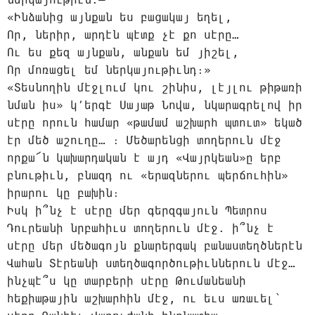
«Ինձանից այնքան ես բացակայ եղել,
Որ, ներիր, արդէն պէտք չէ քո սէրը…
Ու ես քեզ այնքան, անքան եմ յիշել,
Որ մոռացել եմ ներկայութիւնդ։»
«Տեսնողին մէջլում կու շինիս, լէյլու թիթառի
նման իս» կ՚երգէ Սայաթ Նովա, նկարագրելով իր
սէրը որուն համար «թամամ աշխարհ պտուտ» եկած
էր մեծ աշուղը… ։ Մեծարենցի տողերուն մէջ
որքա՜ն կախարդական է այդ «Վայրկեան»ը երբ
բնութիւն, բնազդ ու «երազներու պերճուհին»
իրարու կը բախին։
Իսկ ի՞նչ է սէրը մեր գերզգայուն Պետրոս
Դուրեանի նրբահիւս տողերուն մէջ. ի՞նչ է
սէրը մեր մեծագոյն քնարերգակ բանաստեղծներէն
Վահան Տէրեանի ստեղծագործութիւններուն մէջ…
ինչպէ՞ս կը տարբերի սէրը Թումանեանի
հեքիաթային աշխարհին մէջ, ու եւս առաւել՝