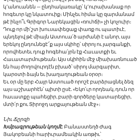
կ՚անուանեն — ընդհակառակը՝ կ՚ուրախանաք որ
հոգեւոր կը նկատուիք։ Մինչեւ հիմա կը զարմանամ
թէ ինչո՞ւ Գրիգոր Նարեկացին «ռուհճի» չի կոչուիր։
Դուք որ մի՛շտ խուսափեցաք փառք ու պատիւէ,
պնդելով թէ միայն Աստուա՛ծ արժանի է անոր, այս
երեկոյ ընդունեցէ՜ք այս սկիհը՝ սիրոյ ու յարգանքի,
որովհետեւ դուք հոգեհա՛յրն էք Հաւատքի եւ
Հաւատարմութեան։ Այս սկիհին մէջ միախառնուած
են հայ ժողովուրդէն բխած՝ սիրոյ մարգարիտ,
կարօտի ձայն եւ խաղաղութեան օրօր։
Եւ օր մը երբ Հայր Աստուած որոշէ բարձրացնել ձեզ
այս աշխարհէն՝ պիտի ըսէ. «Եկո՛ւր որդեակ, դուն որ
հաւատքը պահեցիր, բարի գործերը կատարեցիր,
մտի՛ր քու Տիրոջդ արքայութեան մէջ»։
Նիւ Ճըրզի
Խմբագրութեան կողմէ.
Բանաստեղծ Ժագ
Յակոբեանի հարիւրամեակին առթիւ՝