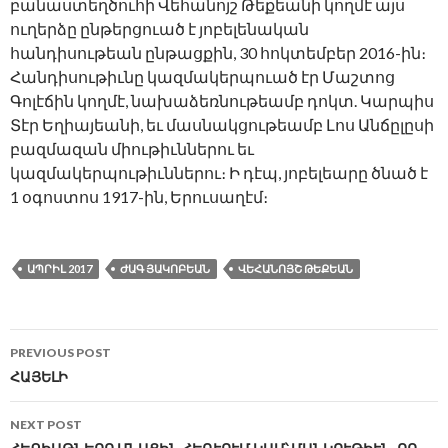
բանաստեղծուհի Վեհանոյշ Թեքեանի կողմէ այս
ուղերձը ընթերցուած է յոբելենական
հանդիսութեան ընթացքին, 30 հոկտեմբեր 2016-ին։
Հանդիսութիւնը կազմակերպուած էր Մաշտոց
Գոլէճին կողմէ, նախաձեռնութեամբ դոկտ. Կարպիս
Տէր Եղիայեանի, եւ մասնակցութեամբ Լոս Անճըլըսի
բազմազան միութիւններու եւ
կազմակերպութիւններու։ Ի դէպ, յոբելեարը ծնած է
1 օգոստոս 1917-ին, Երուսաղէմ։
ԱՊՐԻԼ 2017
ԺԱԳ ՅԱԿՈԲԵԱՆ
ՎԵՀԱՆՈՅՇ ԹԵՔԵԱՆ
Post
PREVIOUS POST
navigation
ՀԱՅԵԼԻ
NEXT POST