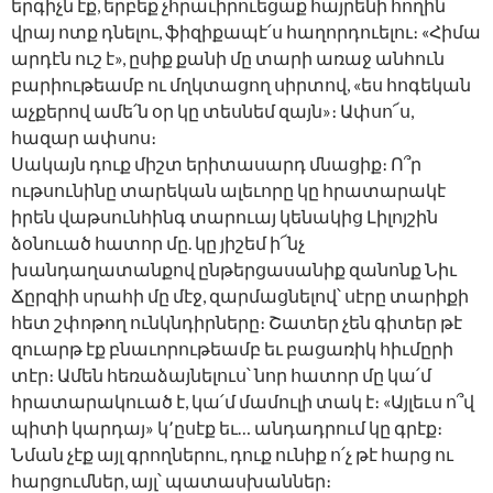
երգիչն էք, երբեք չհրաւիրուեցաք հայրենի հողին
վրայ ոտք դնելու, ֆիզիքապէ՛ս հաղորդուելու։ «Հիմա
արդէն ուշ է», ըսիք քանի մը տարի առաջ անհուն
բարիութեամբ ու մղկտացող սիրտով, «ես հոգեկան
աչքերով ամե՛ն օր կը տեսնեմ զայն»։ Ափսո՜ս,
հազար ափսոս։
Սակայն դուք միշտ երիտասարդ մնացիք։ Ո՞ր
ութսունինը տարեկան ալեւորը կը հրատարակէ
իրեն վաթսունհինգ տարուայ կենակից Լիլոյշին
ձօնուած հատոր մը. կը յիշեմ ի՜նչ
խանդաղատանքով ընթերցասանիք զանոնք Նիւ
Ճըրզիի սրահի մը մէջ, զարմացնելով՝ սէրը տարիքի
հետ շփոթող ունկնդիրները։ Շատեր չեն գիտեր թէ
զուարթ էք բնաւորութեամբ եւ բացառիկ հիւմըրի
տէր։ Ամեն հեռաձայնելուս՝ նոր հատոր մը կա՛մ
հրատարակուած է, կա՛մ մամուլի տակ է։ «Այլեւս ո՞վ
պիտի կարդայ» կ՚ըսէք եւ… անդադրում կը գրէք։
Նման չէք այլ գրողներու, դուք ունիք ո՛չ թէ հարց ու
հարցումներ, այլ՝ պատասխաններ։