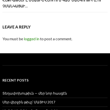
ՀԵՔԻԱԹՆԵՐԸ ՄՆԱՑԻՆ ՀԵՌՒՈՒՄ ԿԱՄ՝ ՄԱՆԿՈՒԹԻՒՆ, ՈՐ
ՉՄԱՆԿԱՑԱՒ…
LEAVE A REPLY
You must be
logged in
to post a comment.
RECENT POSTS
Տեղափոխութիւն — մեր նոր հասցէն
Մեր վերջին թիւը՝ ՄԱՅԻՍ 2017