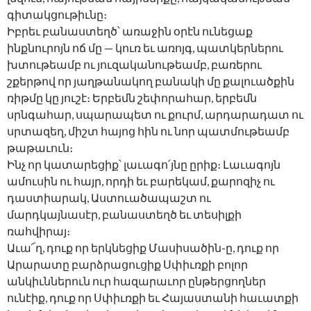
գիտակցութիւնը։
Իբրեւ բանաստեղծ՝ առաջին օրէն ունեցաք
ինքնուրոյն ոճ մը — կուռ եւ առոյգ, պատկերներու
խտութեամբ ու յուզականութեամբ, բառերու
շքերթով որ յաղթանակող բանակի մը քալուածքին
ռիթմը կը յուշէ։ Երբեմն շեփորահար, երբեմն
սրնգահար, սպարապետ ու քուրմ, արդարադատ ու
սրտազեղ, միշտ հայոց հին ու նոր պատմութեամբ
թաթաւուն։
Ինչ որ կատարեցիք՝ լաւագո՛յնը ըրիք։ Լաւագոյն
ամուսին ու հայր, որդի եւ բարեկամ, քարոզիչ ու
դաստիարակ, Աստուածապաշտ ու
մարդկայնասէր, բանաստեղծ եւ տեսիլքի
ռահվիրայ։
Աւա՜ղ, դուք որ երկնեցիք Մասիսածին-ը, դուք որ
Արարատը բարձրացուցիք Սփիւռքի բոլոր
անկիւններուն ուր հազարաւոր ընթերցողներ
ունէիք, դուք որ Սփիւռքի եւ Հայաստանի հաւատքի