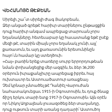
ՎԵՀԱՆՈՅՇ ԹԷՔԵԱՆ
Սիրելի, շա՜տ սիրելի Ժագ Յակոբեան,
Ձեր անցած գրեթէ հարիւր տարիներու ընթացքին
դուք հարիւր անգամ ապրեցաք տարուան չորս
եղանակները. հետեւաբար կը հաւատանք եթէ ըսէք
մեզի թէ, տարին միայն չորս եղանակ չունի, այլ՝
քառասուն, եւ այդ քառասունին երեսունինըն
հայո՛ւն համար կը ստեղծուի։
«Հայ» բառին երեք տառերը սուրբ երրորդութեան
նման փոխանցեցիք մեր ազգին, եւ ձեր 36,200
օրերուն իւրաքանչիւրը ապրեցաք իբրեւ հայ
ուխտաւոր եւ Աստուածատուր առաքեալ։
Չեմ կրնար չմտածել թէ Դանիէլ Վարուժան
նահատակուեցաւ 1915-ի Օգոստոսին, եւ դուք ծնաք
ճիշդ երկու տարի ետք 1917-ի Օգոստոսին։ Այն օրէն
որ Նիկոլ Աղբալեան լուսազօծեց ձեր տաղանդը,
դուք ութսուն տարի առանց դադարի՝ Աստուծոյ