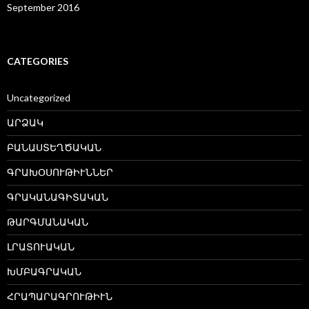
September 2016
CATEGORIES
Uncategorized
ԱՐՁԱԿ
ԲԱՆԱՍՏԵՂԾԱԿԱՆ
ԳՐԱԽՕՍՈՒԹԻՒՆՆԵՐ
ԳՐԱԿԱՆԱԳԻՏԱԿԱՆ
ԹԱՐԳՄԱՆԱԿԱՆ
ԼՐԱՏՈՒԱԿԱՆ
ԽՄԲԱԳՐԱԿԱՆ
ՀՐԱՊԱՐԱԳՐՈՒԹԻՒՆ