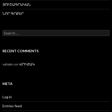
ՅՈՒՇԱԳՐԱԿԱՆ
ՆՈՐ ԳՐՔԵՐ
Search
for:
RECENT COMMENTS
vahakn
on
ՎՐԻԺԱԿ
META
Log in
Entries feed