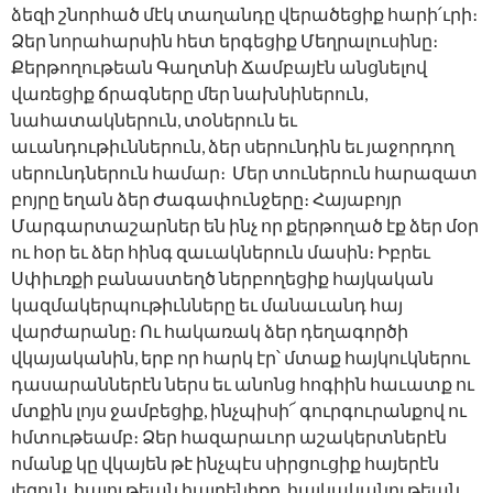
ձեզի շնորհած մէկ տաղանդը վերածեցիք հարի՛ւրի։
Ձեր նորահարսին հետ երգեցիք Մեղրալուսինը։
Քերթողութեան Գաղտնի Ճամբայէն անցնելով
վառեցիք ճրագները մեր նախնիներուն,
նահատակներուն, տօներուն եւ
աւանդութիւններուն, ձեր սերունդին եւ յաջորդող
սերունդներուն համար։ Մեր տուներուն հարազատ
բոյրը եղան ձեր Ժագափունջերը։ Հայաբոյր
Մարգարտաշարներ են ինչ որ քերթողած էք ձեր մօր
ու հօր եւ ձեր հինգ զաւակներուն մասին։ Իբրեւ
Սփիւռքի բանաստեղծ ներբողեցիք հայկական
կազմակերպութիւնները եւ մանաւանդ հայ
վարժարանը։ Ու հակառակ ձեր դեղագործի
վկայականին, երբ որ հարկ էր՝ մտաք հայկուկներու
դասարաններէն ներս եւ անոնց հոգիին հաւատք ու
մտքին լոյս ջամբեցիք, ինչպիսի՜ գուրգուրանքով ու
հմտութեամբ։ Ձեր հազարաւոր աշակերտներէն
ոմանք կը վկայեն թէ ինչպէս սիրցուցիք հայերէն
լեզուն, հայութեան հայրենիքը, հայկականութեան