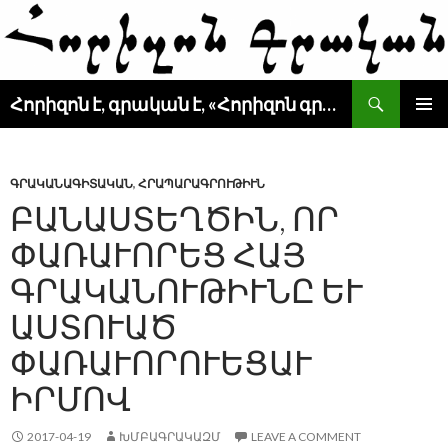
Search
Հորիզոն է, գրական է, «Հորիզոն գրական» է
SKIP
PRIMAR
TO
MENU
CONTENT
ԳՐԱԿԱՆԱԳԻՏԱԿԱՆ
,
ՀՐԱՊԱՐԱԳՐՈՒԹԻՒՆ
ԲԱՆԱՍՏԵՂԾԻՆ, ՈՐ
ՓԱՌԱՒՈՐԵՑ ՀԱՅ
ԳՐԱԿԱՆՈՒԹԻՒՆԸ ԵՒ
ԱՍՏՈՒԱԾ
ՓԱՌԱՒՈՐՈՒԵՑԱՒ
ԻՐՄՈՎ
2017-04-19
ԽՄԲԱԳՐԱԿԱԶՄ
LEAVE A COMMENT