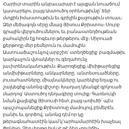
Հարիւր տարին անբաւարար է այսքան նուաճում
կատարելու. բայց Աստուծոյ օրհնութիւնը՝ ձեր
մտքին իմաստութիւն եւ գրիչին քաջութիւն տուաւ։
Ձեր մեծագոյն սէրը մնաց Յիսուս Քրիստոս։ Սուրբ
գրային վերլուծումներու եւ բանաստեղծութեան
ջահակիրն էք հոգեւոր թերթերու մէջ։ Սիրուած
քերթողը մեր բեմերուն ու մամուլին։
Աստուածաշունչով արբշիռ՝ ստեղծեցիք բազմաթիւ
կարկաչուն վտակներ ու գեղահունչ
յաւիտենականութիւն։ Քարոզեցիք, մխիթարեցիք
անմխիթարները, անկարները, անտեսուածները,
յուսահատները, միայնակները, կարեկից եղաք ու
շալկեցիք անոնց վիշտը։ Խաղաղ կեանքէ զրկուած
մարդոց՝ Աստուծոյ դեղագիրը տուիք։ Գառնուկի
նման քալեցիք Յիսուսի հետ, բայց առիւծի՛ պէս
պաշտպանեցիք Քրիստոսը մամուլով, բեմերէն,
բանիւ եւ գործով, անոնց դէմ որ կը
թերագնահատէին կամ կ՚արհամարհէին խաչեալ
Փրկիչը։ Ձեր փոյթը իսկ չէ թէ ձեզ «ռուհճի»