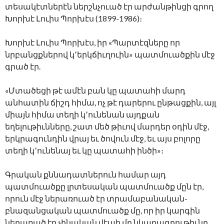
տեսակէտներէն ներշնչուած էր արժանթինցի գրող
Խորխէ Լուիս Պորխէս (1899-1986)։
Խորխէ Լուիս Պորխէս, իր «Պարտէզները որ
նրբանցքներով կ՚երկճիւղուին» պատմուածքին մէջ
գրած էր.
«Մտածեցի թէ ամէն բան կը պատահի մարդ
անհատին ճիշդ հիմա, ոչ թէ դարերու ընթացքին, այլ
միայն հիմա տեղի կ՚ունենան այդքան
եղելութիւնները, շատ մեծ թիւով մարդեր օդին մէջ,
երկրագունդին վրայ եւ ծովուն մէջ, եւ այս բոլորը
տեղի կ՚ունենայ եւ կը պատահի ինծի»։
Գրական քննադատներուն համար այդ
պատմուածքը լրտեսական պատմուածք մըն էր,
որուն մէջ ներառուած էր տրամաբանական-
բնազանցական պատմուածք մը, որ իր կարգին
ներառած էր չինական վէպի մը նկարագրութիւնը,