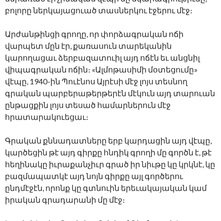
բոլորը ներկայացուած տասներկու էջերու մէջ։
Արժանթինցի գրողը, որ փորձագրական ոճի
վարպետ մըն էր, քառասուն տարեկանին
կարողացաւ ձերբազատուիլ այդ ոճէն եւ անցնիլ
վիպագրական ոճին։ «Ալմոթասիմի մօտեցումը»
վէպը, 1940-ին Պուէնոս Այրէսի մէջ լոյս տեսնող
գրական պարբերաթերթերէն մէկուն այդ տարուան
ընթացքին լոյս տեսած համարներուն մէջ
հրատարակուեցաւ։
Գրական քննադատները երբ կարդացին այդ վէպը,
կարծեցին թէ այդ գիրքը հնդիկ գրողի մը գործն է, թէ
հեղինակը իւրաքանչիւր գրած իր նիւթը կը կրկնէ, կը
բազմապատկէ այդ նոյն գիրքը այլ գործերու
ընդմէջէն, որոնք կը գտնուին երեւակայական կամ
իրական գրադարանի մը մէջ։