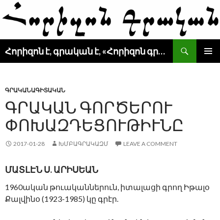
Search
Հորիզոն է, գրական է, «Հորիզոն գրական» է
SKIP
PRIMAR
TO
MENU
CONTENT
ԳՐԱԿԱՆԱԳԻՏԱԿԱՆ
ԳՐԱԿԱՆ ԳՈՐԾԵՐՈՒ
ՓՈԽԱԶԴԵՑՈՒԹԻՒՆԸ
2017-01-28
ԽՄԲԱԳՐԱԿԱԶՄ
LEAVE A COMMENT
ՄԱՏԼԷՆ Ս. ԱՐԻՍԵԱՆ
1960ական թուականներուն, իտալացի գրող Իթալօ
Քալվինօ (1923-1985) կը գրէր.