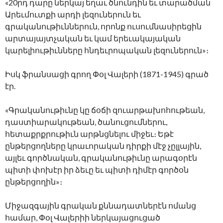
«20րդ դարը ներկայ եղաւ ծնունդին եւ տարածման
Արեւմուտքի արդի լեզուներուն եւ
գրականութիւններուն, որոնք ուսումնասիրեցին
արտայայտչական եւ կամ երեւակայական
կարելիութիւնները հնդեւրոպական լեզուներուն»։
Իսկ ֆրանսացի գրող Փօլ Վալերի (1871-1945) գրած
էր.
«Գրականութիւնը կը ճօճի զուարթախոհութեան,
դաստիարակութեան, ծանուցումներու,
հետաքրքրութիւն արթնցնելու միջեւ։ Եթէ
ընթերցողները կրաւորական դիրքի մէջ չըլլային,
այլեւ գործնական, գրականութիւնը արագօրէն
պիտի փոխէր իր ձեւը եւ պիտի դիմէր գործօն
ընթերցողին»։
Միջազգային գրական քննադատներէն ոմանց
համար, Փօլ Վալերիի ներկայացուցած