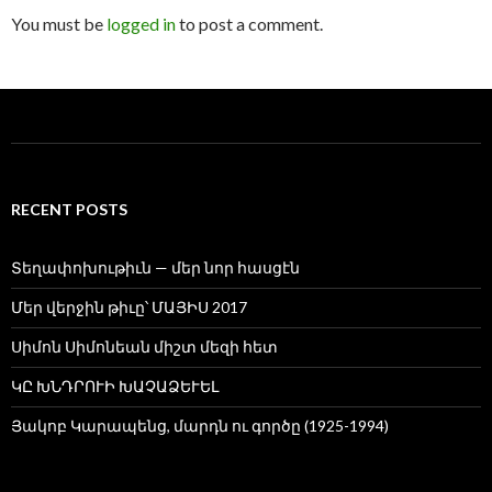
You must be
logged in
to post a comment.
RECENT POSTS
Տեղափոխութիւն — մեր նոր հասցէն
Մեր վերջին թիւը՝ ՄԱՅԻՍ 2017
Սիմոն Սիմոնեան միշտ մեզի հետ
ԿԸ ԽՆԴՐՈՒԻ ԽԱՉԱՁԵՒԵԼ
Յակոբ Կարապենց, մարդն ու գործը (1925-1994)