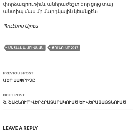
փորձագրութիւն, անհրաժեշտ է որ ցոյց տայ
անտիպ մաս մը մարդկային կեանքէն։
Պուէնոս Այրէս
ՄԱՏԼԷՆ Ս. ԱՐԻՍԵԱՆ
ՅՈՒՆՈՒԱՐ 2017
Post
PREVIOUS POST
navigation
ՄԵՐ ՍԱՓՐԻՉԸ
NEXT POST
Շ. ՇԱՀՆՈՒՐ՝ ՎԵՐՀՐԱՏԱՐԱԿՈՒԱԾ ԵՒ ՎԵՐԱՅԱՅՏՆՈՒԱԾ
LEAVE A REPLY