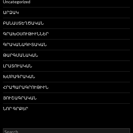
Uncategorized
ԱՐՁԱԿ
ԲԱՆԱՍՏԵՂԾԱԿԱՆ
ԳՐԱԽՕՍՈՒԹԻՒՆՆԵՐ
ԳՐԱԿԱՆԱԳԻՏԱԿԱՆ
ԹԱՐԳՄԱՆԱԿԱՆ
ԼՐԱՏՈՒԱԿԱՆ
ԽՄԲԱԳՐԱԿԱՆ
ՀՐԱՊԱՐԱԳՐՈՒԹԻՒՆ
ՅՈՒՇԱԳՐԱԿԱՆ
ՆՈՐ ԳՐՔԵՐ
Search