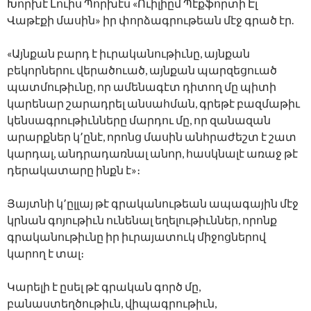
Խորխէ Լուիս Պորխէս «Ուիլիըմ Պէքֆորտի Էլ
Վաթէքի մասին» իր փորձագրութեան մէջ գրած էր.
«Այնքան բարդ է իւրականութիւնը, այնքան
բեկորներու վերածուած, այնքան պարզեցուած
պատմութիւնը, որ ամենագէտ դիտող մը պիտի
կարենար շարադրել անսահման, գրեթէ բազմաթիւ
կենսագրութիւնները մարդու մը, որ զանազան
արարքներ կ՚ընէ, որոնց մասին անհրաժեշտ է շատ
կարդալ, անդրադառնալ անոր, հասկնալէ առաջ թէ
դերակատարը ինքն է»։
Յայտնի կ՚ըլլայ թէ գրականութեան ապագային մէջ
կրնան գոյութիւն ունենալ եղելութիւններ, որոնք
գրականութիւնը իր իւրայատուկ միջոցներով
կարող է տալ։
Կարելի է ըսել թէ գրական գործ մը,
բանաստեղծութիւն, վիպագրութիւն,